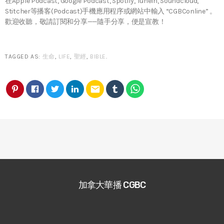
在Apple Podcast, Google Podcast, Spotify, TuneIn, Soundcloud,
Stitcher等播客(Podcast)手機應用程序或網站中輸入 “CGBConline” 。
歡迎收聽，敬請訂閱和分享——隨手分享，便是宣教！
TAGGED AS:
生命
,
LIFE
,
聖經
,
BIBLE
.
email
加拿大華播 CGBC