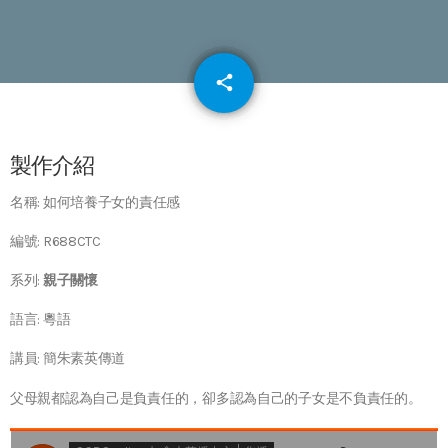
email
share
64
製作介紹
名稱: 如何培養子女的責任感
編號: R688CTC
系列:
親子關懷
語言: 粵語
講員: 簡朱素英傳道
父母親都認為自己是負責任的，卻多認為自己的子女是不負責任的。