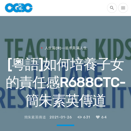
search
menu
人生篇(R)--追求美滿人生
[粵語]如何培養子女
的責任感R688CTC-
簡朱素英傳道
簡朱素英傳道
2021-01-26
631
64