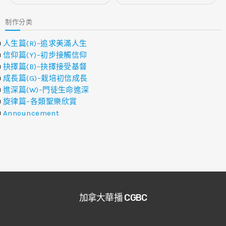
制作分类
人生篇(R)–追求美滿人生
信仰篇(Y)–初步接觸信仰
抉擇篇(B)–抉擇接受基督
成長篇(G)–栽培初信成長
進深篇(W)–門徒生命進深
旋律篇–各類聖樂欣賞
Announcement
加拿大華播 CGBC