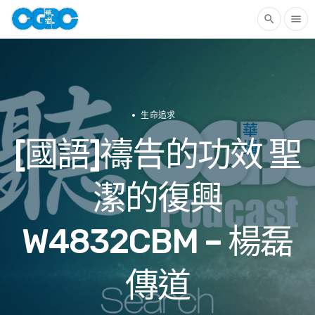
search
menu
生命追求
[國語]禱告的功效 聖
潔的復興
W4832CBM – 楊磊
傳道