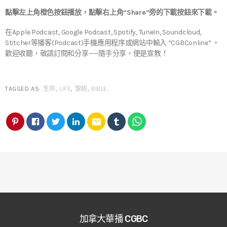
點擊左上角橙色按鈕播放，點擊右上角“Share”旁的下載按鈕來下載。
在Apple Podcast, Google Podcast, Spotify, TuneIn, Soundcloud,
Stitcher等播客(Podcast)手機應用程序或網站中輸入 “CGBConline” 。
歡迎收聽，敬請訂閱和分享——隨手分享，便是宣教！
TAGGED AS:
生命
,
LIFE
,
聖經
,
BIBLE
.
email
加拿大華播 CGBC