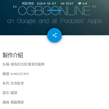
楊磊傳道
2024-10-07
1347
64
email
share
64
製作介紹
名稱: 禱告的功效 聖潔的復興
編號: W4832CBM
系列: 生命追求
語言: 國語
講員: 楊磊傳道