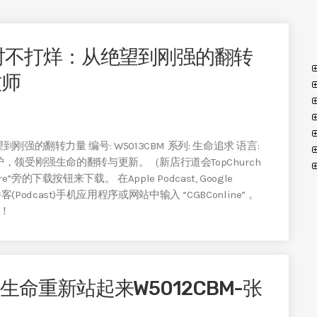
小时不打烊：从绝望到刚强的翻转
牧师
强的翻转力量 编号: W5013CBM 系列: 生命追求 语言:
护，领受刚强生命的翻转与更新。（新店行道会TopChurch
下载按钮来下载。 在Apple Podcast, Google
itcher等播客(Podcast)手机应用程序或网站中输入 “CGBConline” 。
！
生命重新站起来W5012CBM-张