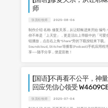
师
张茂松牧师
2025-08-06
制作介绍 名称: 修复关系，从让耶稣进来开始 编号: W4
仰不单是「上天堂」，更是活出上帝眼中的「可爱生命」
钮播放，点击右上角“Share”旁的下载按钮来下载。 在Apple Pod
Soundcloud, Stitcher等播客(Podcast)手
享——随手分享，便是宣教！
[国语]不再看不公平，神
回应凭信心领受 W4609C
张茂松牧师
2025-07-04