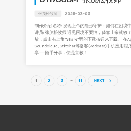
张茂松牧师
2025-03-03
制作介绍 名称: 发现上帝的隐形守护：如何在困境中感受神
讲员: 张茂松牧师 遇见困境不要怕，倚靠上帝就够了。
放，点击右上角“Share”旁的下载按钮来下载。 在Apple Podcas
Soundcloud, Stitcher等播客(Podcast)手
享——随手分享，便是宣教！
...
navigate_next
1
2
3
11
NEXT