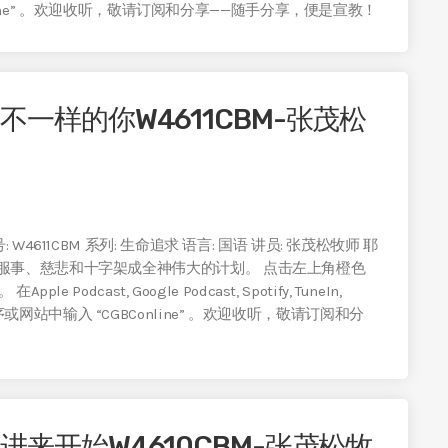
online” 。欢迎收听，敬请订阅和分享——随手分享，便是宣教！
不一样的你W4611CBM-张茂松
4611CBM 系列: 生命追求 语言: 国语 讲员: 张茂松牧师 耶
服事、慈悲和十字架成全神伟大的计划。 点击左上角橙色
dcast, Google Podcast, Spotify, TuneIn,
机应用程序或网站中输入 “CGBConline” 。欢迎收听，敬请订阅和分
进来开始W4610CBM-张茂松牧