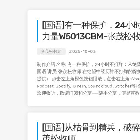
[国语]有一种保护，24
力量W5013CBM-张茂松
张茂松牧师
2025-10-03
制作介绍 名称: 有一种保护，24小时不打烊：从绝望到刚
国语 讲员: 张茂松牧师 在绝望中经历神不打烊的保
提供） 点击左上角橙色按钮播放，点击右上角“Share”旁的
Podcast, Spotify, TuneIn, Soundcloud, St
欢迎收听，敬请订阅和分享——随手分享，便是宣教
[国语]从枯骨到精兵，破碎
茂松牧师