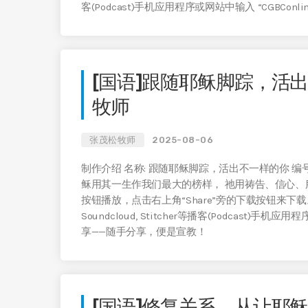
客(Podcast)手机应用程序或网站中输入 “CGBC
[国语]跟随耶稣脚踪，活出
牧师
张茂松牧师
2025-08-06
制作介绍 名称: 跟随耶稣脚踪，活出不一样的你 编号: W
稣用其一生作我们最大的榜样， 祂用祷告、信心、
按钮播放，点击右上角“Share”旁的下载按钮来下载。 在Apple Po
Soundcloud, Stitcher等播客(Podcast)手
享——随手分享，便是宣教！
[国语]修复关系，从让耶稣