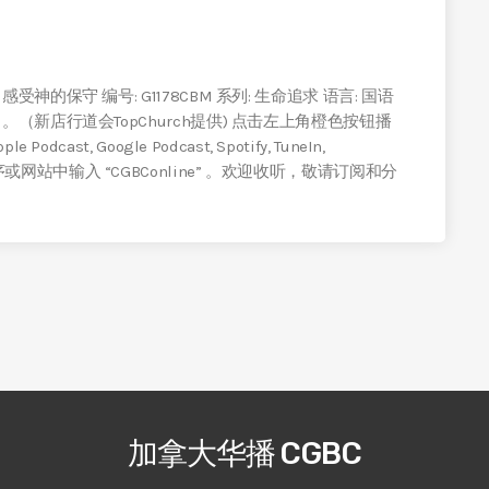
的保守 编号: G1178CBM 系列: 生命追求 语言: 国语
（新店行道会TopChurch提供) 点击左上角橙色按钮播
t, Google Podcast, Spotify, TuneIn,
机应用程序或网站中输入 “CGBConline” 。欢迎收听，敬请订阅和分
加拿大华播 CGBC