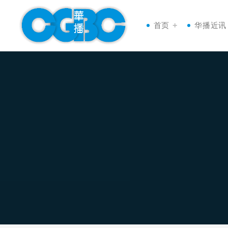
首页
华播近讯