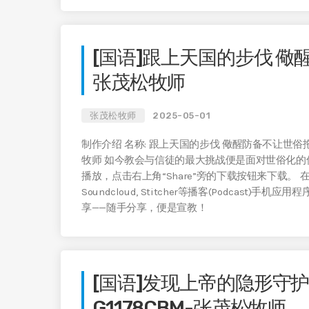
[国语]跟上天国的步伐 儆醒
张茂松牧师
张茂松牧师
2025-05-01
制作介绍 名称: 跟上天国的步伐 儆醒防备不让世俗拖累 编号
牧师 如今教会与信徒的最大挑战便是面对世俗化的侵扰
播放，点击右上角“Share”旁的下载按钮来下载。 在Apple Podca
Soundcloud, Stitcher等播客(Podcast)手
享——随手分享，便是宣教！
[国语]发现上帝的隐形守
G1178CBM-张茂松牧师