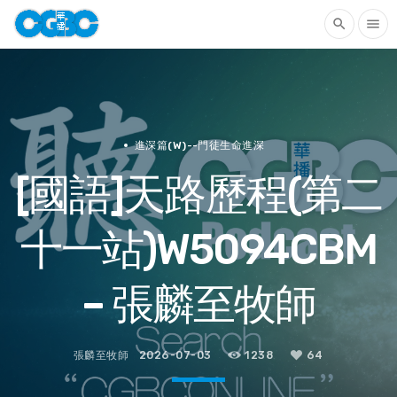
search
menu
進深篇(W)--門徒生命進深
[國語]天路歷程(第二
十一站)W5094CBM
– 張麟至牧師
張麟至牧師
2026-07-03
1238
64