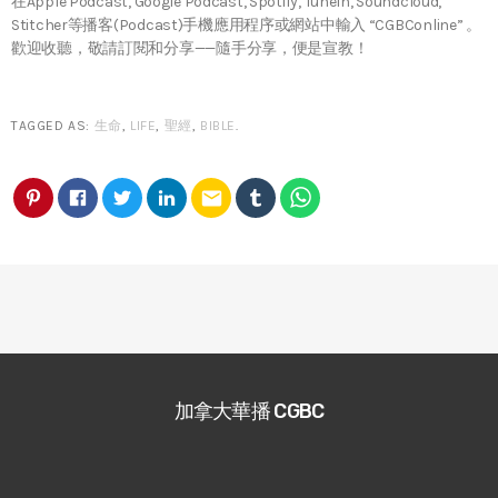
在Apple Podcast, Google Podcast, Spotify, TuneIn, Soundcloud,
Stitcher等播客(Podcast)手機應用程序或網站中輸入 “CGBConline” 。
歡迎收聽，敬請訂閱和分享——隨手分享，便是宣教！
TAGGED AS:
生命
,
LIFE
,
聖經
,
BIBLE
.
email
加拿大華播 CGBC