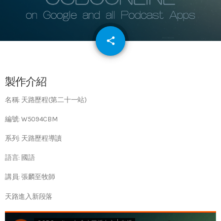
email
share
64
製作介紹
名稱: 天路歷程(第二十一站)
編號: W5094CBM
系列: 天路歷程導讀
語言: 國語
講員: 張麟至牧師
天路進入新段落