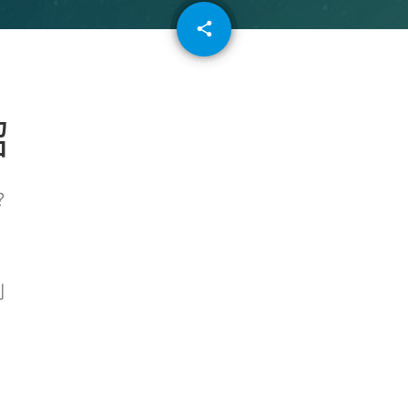
email
share
64
紹
？
則