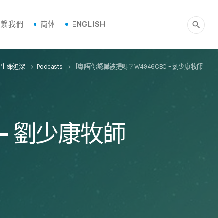
聯繫我們
简体
ENGLISH
search
門徒生命進深
Podcasts
[粵語]你認識被提嗎？W4946CBC – 劉少康牧師
keyboard_arrow_right
keyboard_arrow_right
 – 劉少康牧師