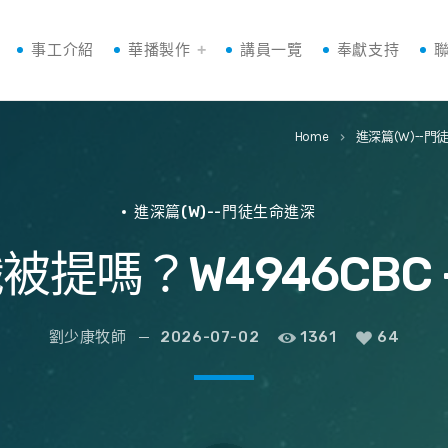
事工介紹
華播製作
講員一覽
奉獻支持
Home
進深篇(W)--
keyboard_arrow_right
進深篇(W)--門徒生命進深
被提嗎？W4946CBC
劉少康牧師
2026-07-02
1361
64