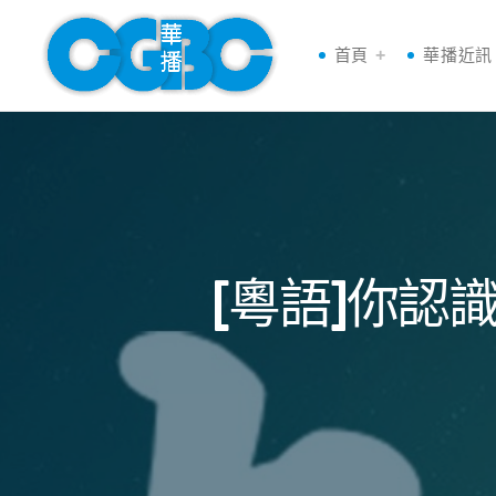
首頁
華播近訊
[粵語]你認識