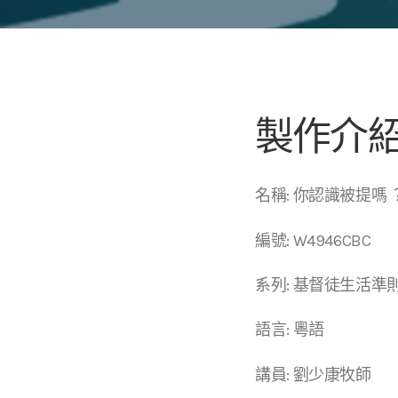
製作介
名稱: 你認識被提嗎 
編號: W4946CBC
系列: 基督徒生活準
語言: 粵語
講員: 劉少康牧師