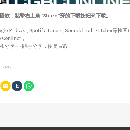
放，點擊右上角“Share”旁的下載按鈕來下載。
ogle Podcast, Spotify, TuneIn, Soundcloud, Stitche
online” 。
和分享——隨手分享，便是宣教！
經
,
BIBLE
.
email