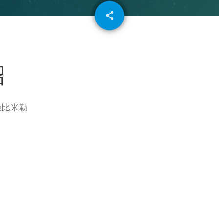
email
share
64
紹
 亞比米勒