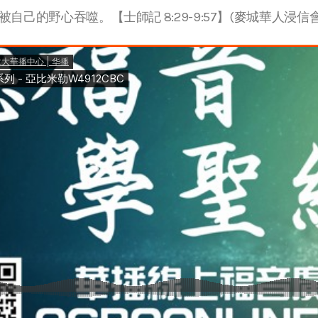
自己的野心吞噬。【士師記 8:29-9:57】(麥城華人浸信會