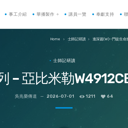
事工介紹
華播製作
講員一覽
奉獻支持
Home
士師記研讀
進深篇(W)--門徒生命
keyboard_arrow_right
keyboard_arrow_right
士師記研讀
 – 亞比米勒W4912C
吳兆榮傳道
2026-07-01
1211
64