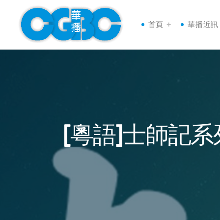
首頁
華播近訊
[粵語]士師記系列