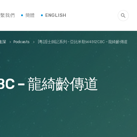
聯繫我們
簡體
ENGLISH
search
進深
Podcasts
[粵語]士師記系列 – 亞比米勒W4912CBC – 龍綺齡傳道
keyboard_arrow_right
keyboard_arrow_right
BC – 龍綺齡傳道