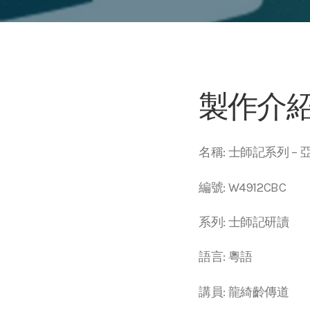
製作介
名稱: 士師記系列 –
編號: W4912CBC
系列: 士師記研讀
語言: 粵語
講員: 龍綺齡傳道