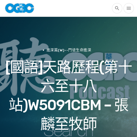
search
menu
進深篇(W)--門徒生命進深
[國語]天路歷程(第十
六至十八
站)W5091CBM – 張
麟至牧師