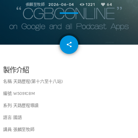
張麟至牧師
2026-06-04
1221
64
email
share
64
製作介紹
名稱: 天路歷程(第十六至十八站)
編號: W5091CBM
系列: 天路歷程導讀
語言: 國語
講員: 張麟至牧師