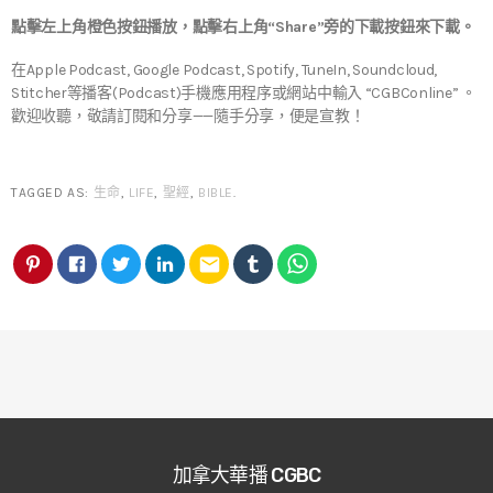
點擊左上角橙色按鈕播放，點擊右上角“Share”旁的下載按鈕來下載。
在Apple Podcast, Google Podcast, Spotify, TuneIn, Soundcloud,
Stitcher等播客(Podcast)手機應用程序或網站中輸入 “CGBConline” 。
歡迎收聽，敬請訂閱和分享——隨手分享，便是宣教！
TAGGED AS:
生命
,
LIFE
,
聖經
,
BIBLE
.
email
加拿大華播 CGBC