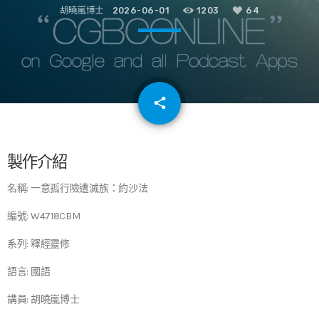
胡曉嵐博士
2026-06-01
1203
64
email
share
64
製作介紹
名稱: 一意孤行險遭滅族：約沙法
編號: W4718CBM
系列: 釋經靈修
語言: 國語
講員: 胡曉嵐博士