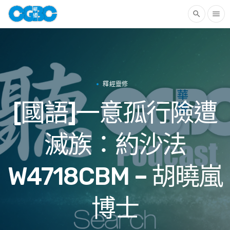
search
menu
釋經靈修
[國語]一意孤行險遭
滅族：約沙法
W4718CBM – 胡曉嵐
博士