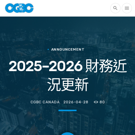
search
menu
ANNOUNCEMENT
2025–2026 財務近
況更新
CGBC CANADA
2026-04-28
80