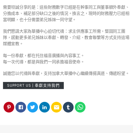
需要坦誠分享的是：這些財務數字已經是在幹事同工與董事額外奉獻、
分擔成本、補足部分缺口之後的情況。換言之，現時的財務壓力已經相
當明顯，也十分需要弟兄姊妹一同守望。
我們懇請大家為華播中心迫切代禱：求主供應事工所需，堅固同工團
隊，感動更多弟兄姊妹以奉獻、轉發、介紹、教會聯繫等方式支持這場
媒體宣教。
每一份奉獻，都在托住福音廣播與內容事工。
每一次代禱，都是與我們一同承擔福音使命。
誠邀您以代禱與奉獻，支持加拿大華播中心繼續傳揚真道、傳遞盼望。
SUPPORT US | 奉獻支持我們
email