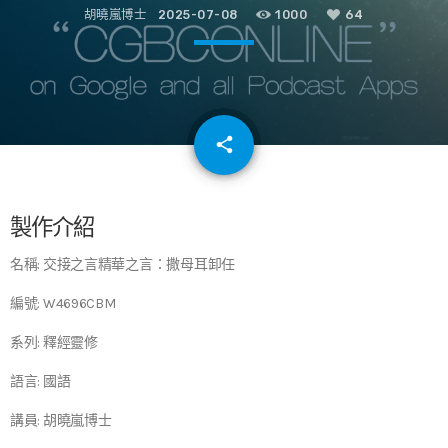
胡曉嵐博士
2025-07-08
1000
64
email
share
64
製作介紹
名稱: 交接之言精華之言：撒母耳卸任
編號: W4696CBM
系列: 釋經靈修
語言: 國語
講員: 胡曉嵐博士