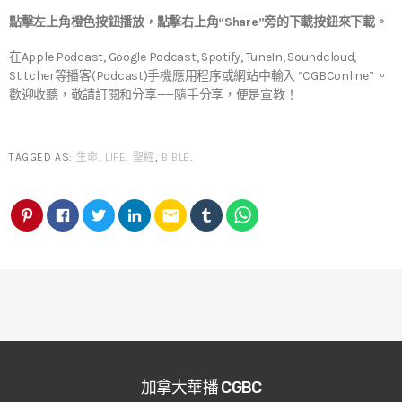
點擊左上角橙色按鈕播放，點擊右上角“Share”旁的下載按鈕來下載。
在Apple Podcast, Google Podcast, Spotify, TuneIn, Soundcloud,
Stitcher等播客(Podcast)手機應用程序或網站中輸入 “CGBConline” 。
歡迎收聽，敬請訂閱和分享——隨手分享，便是宣教！
TAGGED AS:
生命
,
LIFE
,
聖經
,
BIBLE
.
email
加拿大華播 CGBC