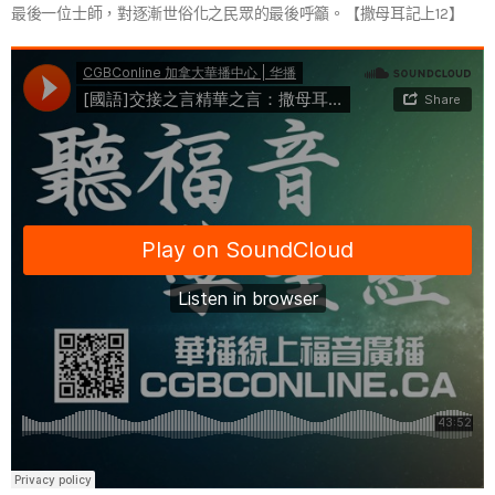
最後一位士師，對逐漸世俗化之民眾的最後呼籲。【撒母耳記上12】