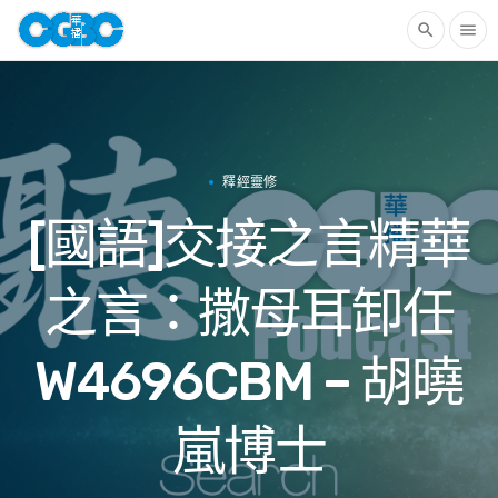
search
menu
釋經靈修
[國語]交接之言精華
之言：撒母耳卸任
W4696CBM – 胡曉
嵐博士