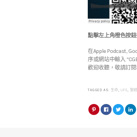
點擊左上角橙色按鈕播
在Apple Podcast, Go
序或網站中輸入 “CGBC
歡迎收聽，敬請訂閱
TAGGED AS:
生命
,
LIFE
,
聖