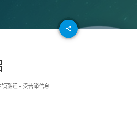
email
share
64
紹
你讀聖經 – 受苦節信息