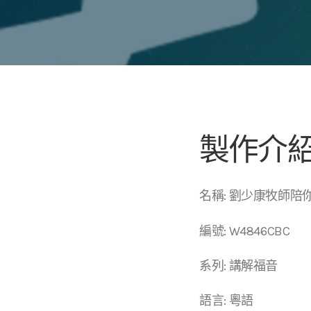
製作介
名稱: 劉少康牧師陪
編號: W4846CBC
系列: 講解福音
語言: 粵語