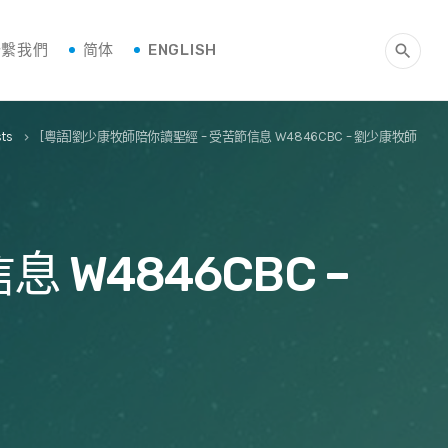
聯繫我們
简体
ENGLISH
search
ts
[粵語]劉少康牧師陪你讀聖經 – 受苦節信息 W4846CBC – 劉少康牧師
keyboard_arrow_right
 W4846CBC –