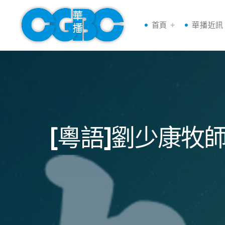
首頁
華播近訊
[粵語]劉少康牧師陪