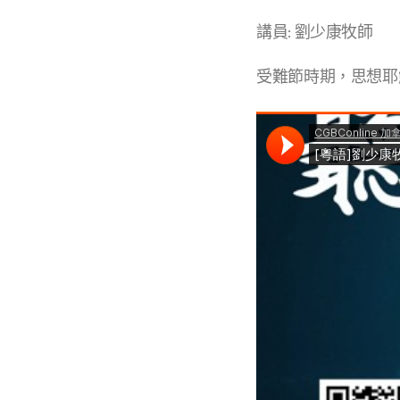
講員: 劉少康牧師
受難節時期，思想耶