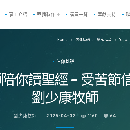
事工介紹
華播製作
講員一覽
奉獻支持
Home
信仰基礎
講解福音
Podcas
keyboard_arrow_right
keyboard_arrow_right
keyboard_arrow_right
信仰基礎
你讀聖經 – 受苦節信息
劉少康牧師
劉少康牧師
2025-04-02
1160
64