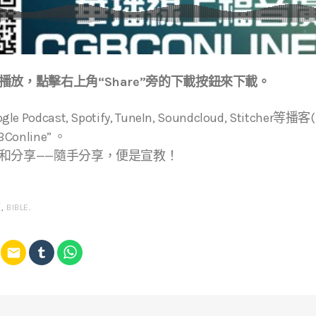
放，點擊右上角“Share”旁的下載按鈕來下載。
ogle Podcast, Spotify, TuneIn, Soundcloud, Stitche
online” 。
和分享——隨手分享，便是宣教！
經
,
BIBLE
.
email