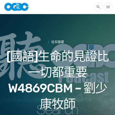
search
menu
信仰基礎
[國語]生命的見證比
一切都重要
W4869CBM – 劉少
康牧師