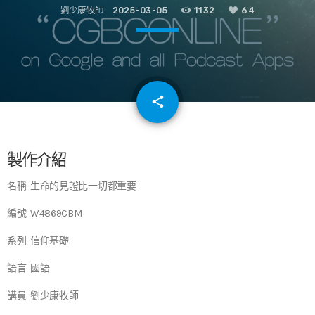
劉少康牧師
2025-03-05
1132
64
email
share
64
製作介紹
名稱: 生命的見證比一切都重要
編號: W4869CBM
系列: 信仰基礎
語言: 國語
講員: 劉少康牧師