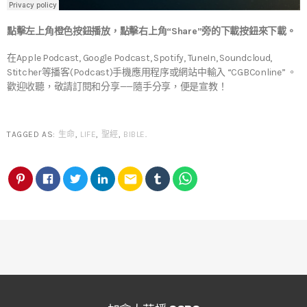
點擊左上角橙色按鈕播放，點擊右上角“Share”旁的下載按鈕來下載。
在Apple Podcast, Google Podcast, Spotify, TuneIn, Soundcloud,
Stitcher等播客(Podcast)手機應用程序或網站中輸入 “CGBConline” 。
歡迎收聽，敬請訂閱和分享——隨手分享，便是宣教！
TAGGED AS:
生命
,
LIFE
,
聖經
,
BIBLE
.
email