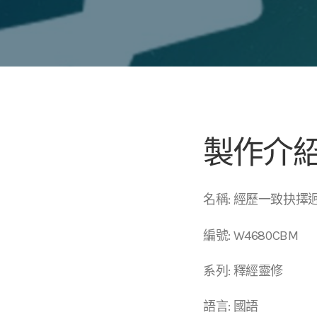
製作介
名稱: 經歷一致抉
編號: W4680CBM
系列: 釋經靈修
語言: 國語