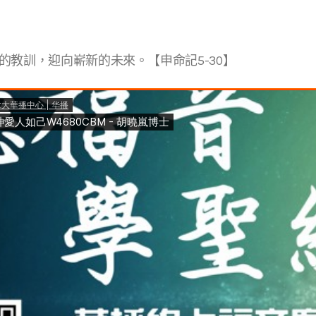
的教訓，迎向嶄新的未來。【申命記5-30】