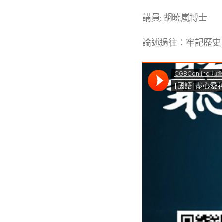
講員: 胡曉嵐博士
論述過往：牢記歷史