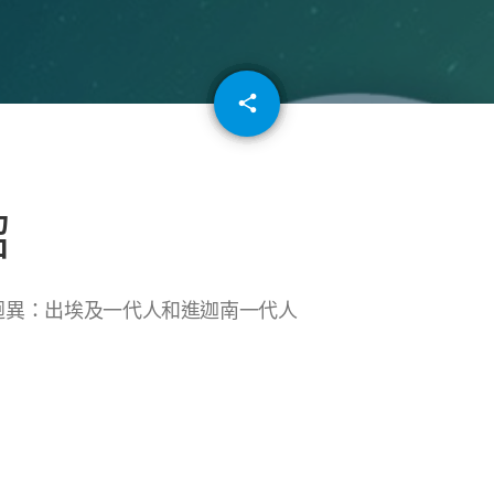
email
share
64
紹
擇迥異：出埃及一代人和進迦南一代人