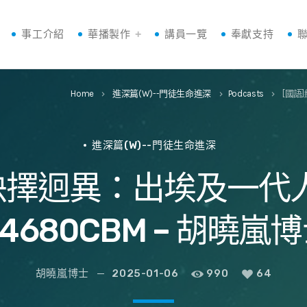
事工介紹
華播製作
講員一覽
奉獻支持
Home
進深篇(W)--門徒生命進深
Podcasts
[國語
keyboard_arrow_right
keyboard_arrow_right
keyboard_arrow_right
進深篇(W)--門徒生命進深
致抉擇迥異：出埃及一代
4680CBM – 胡曉嵐
胡曉嵐博士
2025-01-06
990
64