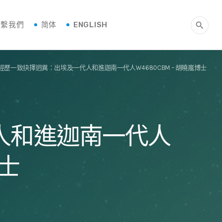
聯繫我們
简体
ENGLISH
search
]經歷一致抉擇迥異：出埃及一代人和進迦南一代人W4680CBM – 胡曉嵐博士
人和進迦南一代人
博士