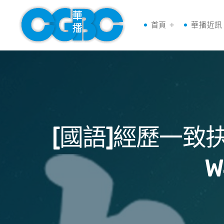
首頁
華播近訊
[國語]經歷一
W