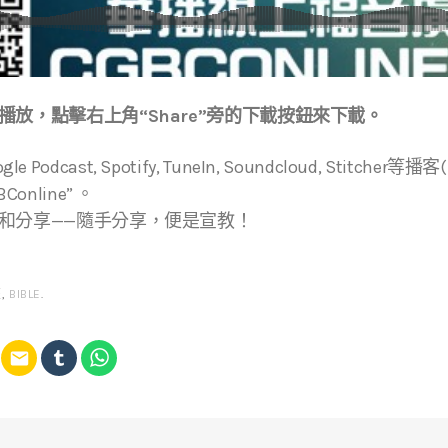
放，點擊右上角“Share”旁的下載按鈕來下載。
ogle Podcast, Spotify, TuneIn, Soundcloud, Stitche
online” 。
和分享——隨手分享，便是宣教！
經
,
BIBLE
.
email