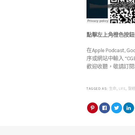
點擊左上角橙色按鈕播
在Apple Podcast, Go
序或網站中輸入 “CGBC
歡迎收聽，敬請訂閱
TAGGED AS:
生命
,
LIFE
,
聖