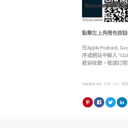
點擊左上角橙色按鈕播
在Apple Podcast, Go
序或網站中輸入 “CGBC
歡迎收聽，敬請訂閱
TAGGED AS:
生命
,
LIFE
,
聖