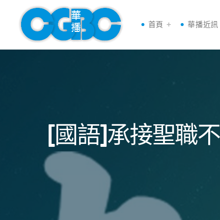
首頁
華播近訊
[國語]承接聖職不