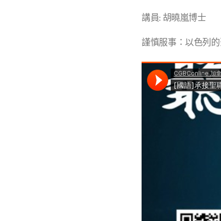
講員: 胡曉嵐博士
謹慎服事：以色列的