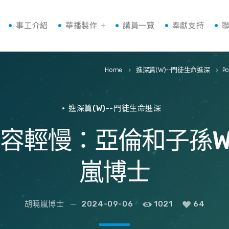
事工介紹
華播製作
講員一覽
奉獻支持
Home
進深篇(W)--門徒生命進深
Po
keyboard_arrow_right
keyboard_arrow_right
進深篇(W)--門徒生命進深
容輕慢：亞倫和子孫W46
嵐博士
胡曉嵐博士
2024-09-06
1021
64