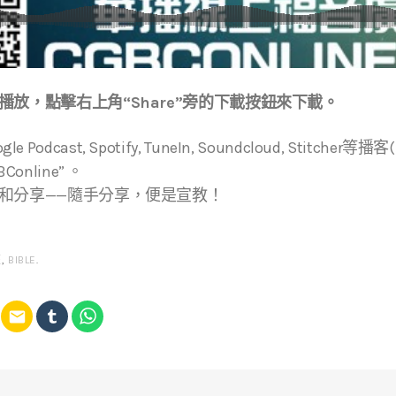
放，點擊右上角“Share”旁的下載按鈕來下載。
ogle Podcast, Spotify, TuneIn, Soundcloud, Stitche
online” 。
和分享——隨手分享，便是宣教！
經
,
BIBLE
.
email