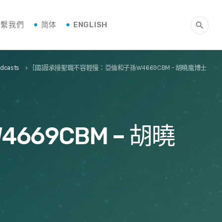
聯繫我們
简体
ENGLISH
search
dcasts
[國語]承接聖職不容輕慢：亞倫和子孫W4669CBM – 胡曉嵐博士
keyboard_arrow_right
69CBM – 胡曉