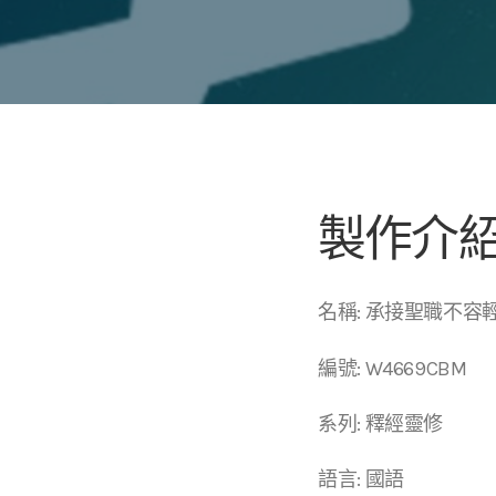
製作介
名稱: 承接聖職不容
編號: W4669CBM
系列: 釋經靈修
語言: 國語