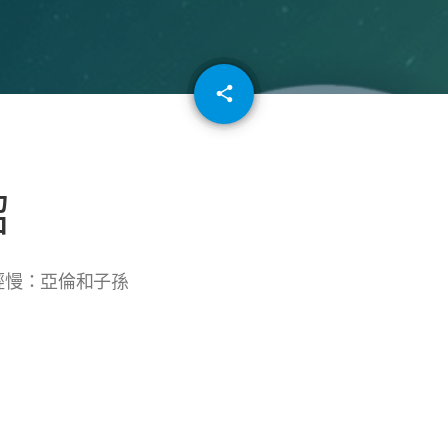
email
share
64
紹
輕慢：亞倫和子孫