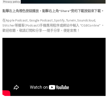
點擊左上角橙色按鈕播放，點擊右上角“Share”旁的下載按鈕來下載。
在Apple Podcast, Google Podcast, Spotify, TuneIn, Soundcloud,
Stitcher等播客(Podcast)手機應用程序或網站中輸入 “CGBConline” 。
歡迎收聽，敬請訂閱和分享——隨手分享，便是宣教！