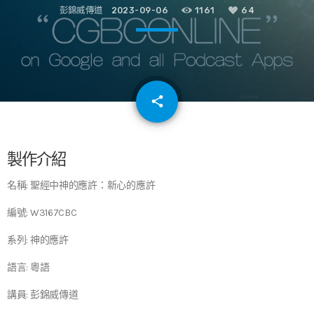
彭錦威傳道
2023-09-06
1161
64
email
share
64
製作介紹
名稱: 聖經中神的應許：新心的應許
編號: W3167CBC
系列: 神的應許
語言: 粵語
講員: 彭錦威傳道