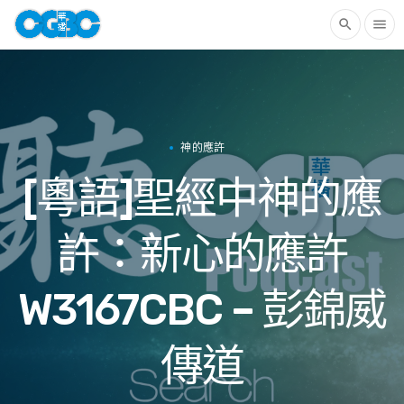
search
menu
神的應許
[粵語]聖經中神的應
許：新心的應許
W3167CBC – 彭錦威
傳道