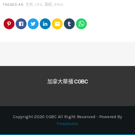
TAGGED AS:
生命
,
LIFE
,
聖經
,
BIBLE
.
email
加拿大華播 CGBC
Copyright 2020 CGBC All Right Reserved - Powered By
Finestudio