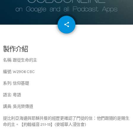
email
share
64
製作介紹
名稱: 跟從生命的主
編號: W2906 CBC
系列: 信仰基礎
語言: 粵語
講員: 吳兆榮傳道
提比利亞海邊與耶穌共餐的經歷更確認了門徒的信：他們跟隨的是賜生
命的主。【約翰福音 21:1-19】(麥城華人浸信會)