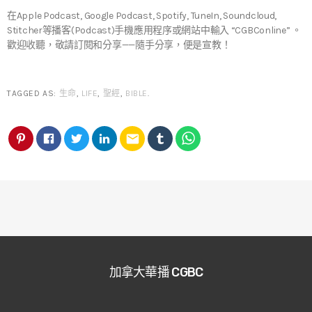
在Apple Podcast, Google Podcast, Spotify, TuneIn, Soundcloud,
Stitcher等播客(Podcast)手機應用程序或網站中輸入 “CGBConline” 。
歡迎收聽，敬請訂閱和分享——隨手分享，便是宣教！
TAGGED AS:
生命
,
LIFE
,
聖經
,
BIBLE
.
email
加拿大華播 CGBC