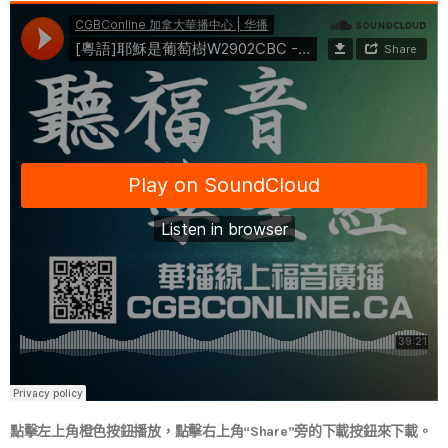
點擊左上角橙色按鈕播放，點擊右上角“Share”旁的下載按鈕來下載。