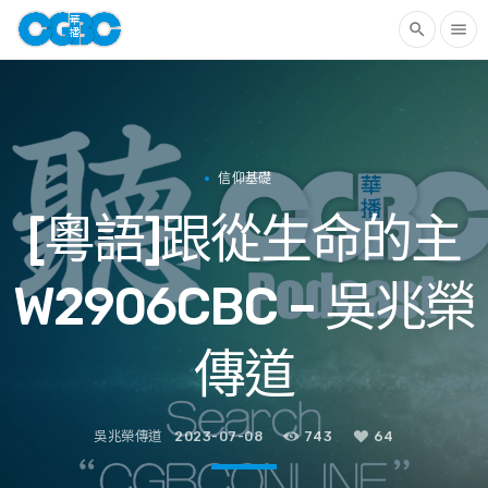
search
menu
信仰基礎
[粵語]跟從生命的主
W2906CBC – 吳兆榮
傳道
吳兆榮傳道
2023-07-08
743
64