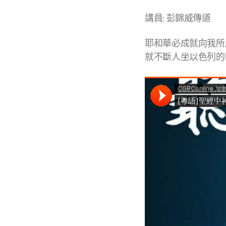
講員: 彭錦威傳道
耶和華必成就向我所
就不斷人坐以色列的國