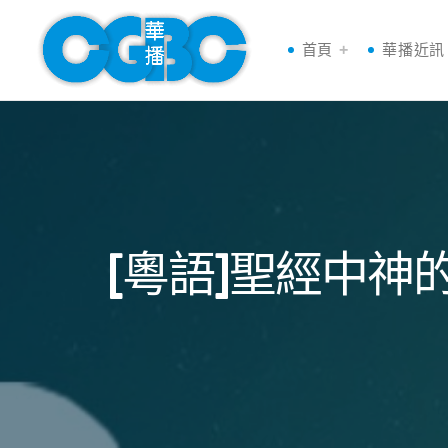
首頁
華播近訊
[粵語]聖經中神的