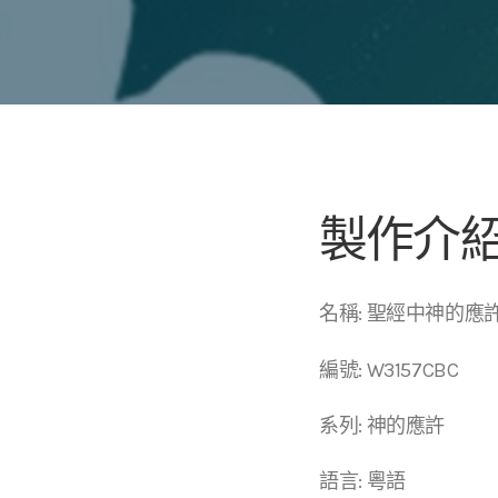
製作介
名稱: 聖經中神的
編號: W3157CBC
系列: 神的應許
語言: 粵語