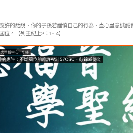
應許的話說、你的子孫若謹慎自己的行為、盡心盡意誠誠
位。【列王紀上2：1 – 4】