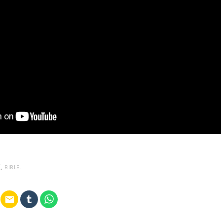
經
,
BIBLE
.
email