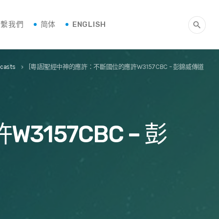
聯繫我們
简体
ENGLISH
search
casts
[粵語]聖經中神的應許：不斷國位的應許W3157CBC – 彭錦威傳道
keyboard_arrow_right
157CBC – 彭