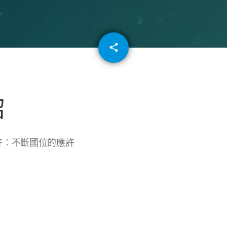
email
share
64
紹
應許：不斷國位的應許