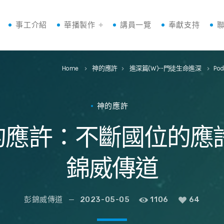
事工介紹
華播製作
講員一覽
奉獻支持
Home
神的應許
進深篇(W)--門徒生命進深
Pod
keyboard_arrow_right
keyboard_arrow_right
keyboard_arrow_right
神的應許
應許：不斷國位的應許W3
錦威傳道
彭錦威傳道
2023-05-05
1106
64