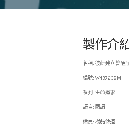
製作介
名稱: 彼此建立警醒
編號: W4372CBM
系列: 生命追求
語言: 國語
講員: 楊磊傳道