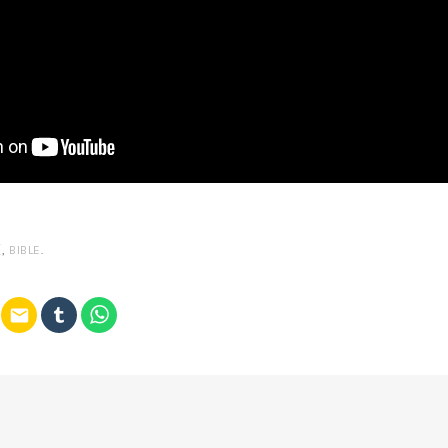
經
,
BIBLE
.
email