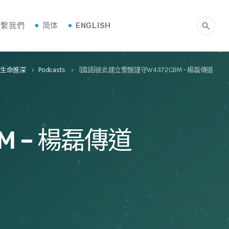
聯繫我們
简体
ENGLISH
search
徒生命進深
Podcasts
[國語]彼此建立警醒謹守W4372CBM – 楊磊傳道
keyboard_arrow_right
keyboard_arrow_right
M – 楊磊傳道