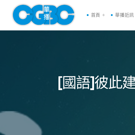
首頁
華播近訊
[國語]彼此建