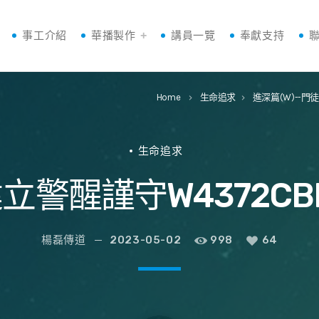
事工介紹
華播製作
講員一覽
奉獻支持
Home
生命追求
進深篇(W)--門
keyboard_arrow_right
keyboard_arrow_right
生命追求
立警醒謹守W4372CB
楊磊傳道
2023-05-02
998
64