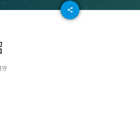
email
share
64
紹
謹守