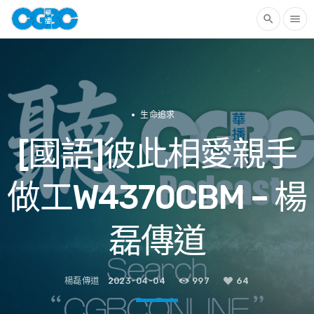
search
menu
生命追求
[國語]彼此相愛親手
做工W4370CBM – 楊
磊傳道
楊磊傳道
2023-04-04
997
64