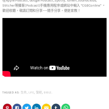
在Apple Podcast, Google Podcast, Spotify, TuneIn, Soundcloud,
Stitcher等播客(Podcast)手機應用程序或網站中輸入 “CGBConline” 。
歡迎收聽，敬請訂閱和分享——隨手分享，便是宣教！
TAGGED AS:
生命
,
LIFE
,
聖經
,
BIBLE
.
email