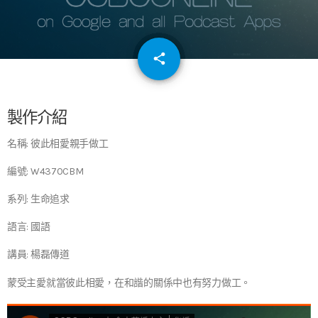
email
share
64
製作介紹
名稱: 彼此相愛親手做工
編號: W4370CBM
系列: 生命追求
語言: 國語
講員: 楊磊傳道
蒙受主愛就當彼此相愛，在和諧的關係中也有努力做工。