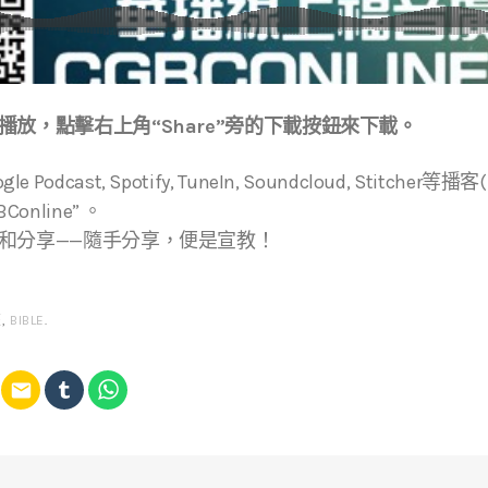
放，點擊右上角“Share”旁的下載按鈕來下載。
ogle Podcast, Spotify, TuneIn, Soundcloud, Stitche
online” 。
和分享——隨手分享，便是宣教！
經
,
BIBLE
.
email