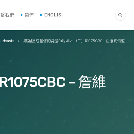
聯繫我們
简体
ENGLISH
search
Podcasts
[粵語]長成基督的身量Fully Alive（二）R1075CBC – 詹維明傳道
keyboard_arrow_right
1075CBC – 詹維