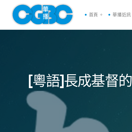
首頁
華播近訊
[粵語]長成基督的身量