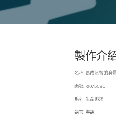
製作介
名稱: 長成基督的身量Ful
編號: R1075CBC
系列: 生命追求
語言: 粵語