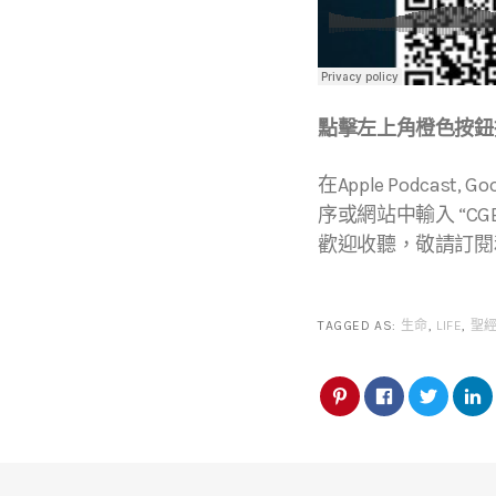
點擊左上角橙色按鈕播
在Apple Podcast, Go
序或網站中輸入 “CGBC
歡迎收聽，敬請訂閱
TAGGED AS:
生命
,
LIFE
,
聖