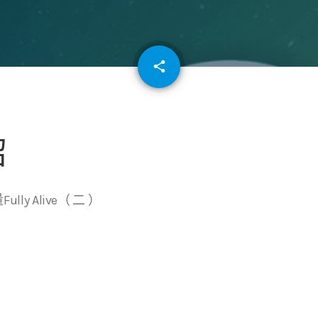
email
share
64
紹
ly Alive（ 二 ）