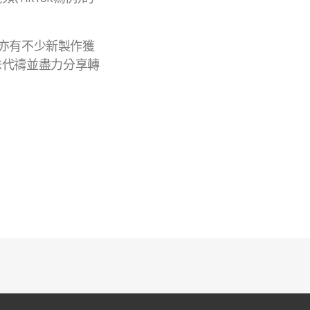
期亦有不少新製作獲
妹代禱並盡力分享轉