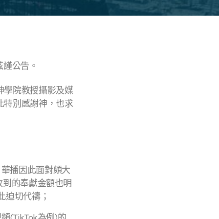
，茲謹公告。
神學院教授攝影及媒
此特別感謝神，也求
，華播因此面對頗大
收到的奉獻金額也明
此迫切代禱；
ikTok為例)的