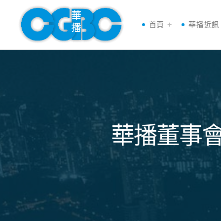
首頁
華播近訊
華播董事會