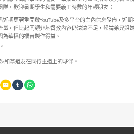
團隊，歡迎暑期學生和需要義工時數的年輕朋友；
近期更著重開啟YouTube及多平台的主內信息發佈，近
流量，但比起同類非基督教內容仍遠遠不足，懇請弟兄姐
因為華播的福音製作得益。
。
妹和慕道友在同行主道上的夥伴。
email