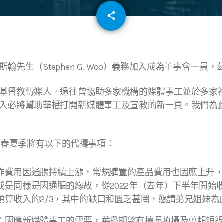
email
share
翰先生（Stephen G. Woo）義務加入成為董事會一員
基督教傳媒人，過往曾協助多家機構的媒體事工並於多家
入必將幫助華播打開新媒體事工及宣教的新一頁。我們為
3年春夏季將有以下的代禱事項：
作費用因通脹持續上漲，常規購置的產品費用也因應上升
或是同樣是因通脹的緣故，從2022年（去年）下半年開始
預算收入的2/3，其中的缺口和匱乏甚罔，懇請弟兄姐妹為
因應新媒體事工的需要，華播期望有擅長拍攝及剪輯短視頻(T