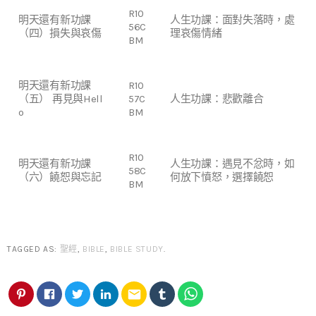
R10
明天還有新功課
人生功課：面對失落時，處
56C
（四）損失與哀傷
理哀傷情緒
BM
明天還有新功課
R10
（五） 再見與Hell
57C
人生功課：悲歡離合
o
BM
R10
明天還有新功課
人生功課：遇見不忿時，如
58C
（六）饒恕與忘記
何放下憤怒，選擇饒恕
BM
TAGGED AS:
聖經
,
BIBLE
,
BIBLE STUDY
.
email