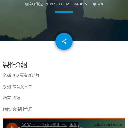
詹維明傳道
2023-03-02
856
64
email
share
64
製作介紹
名稱: 明天還有新功課
系列: 福音與人生
語言: 國語
講員: 詹維明傳道