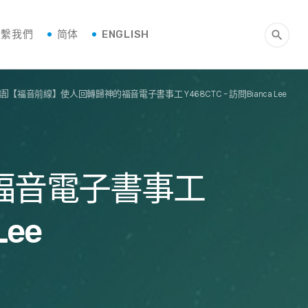
聯繫我們
简体
ENGLISH
search
語]【福音前線】使人回轉歸神的福音電子書事工 Y468CTC – 訪問Bianca Lee
福音電子書事工
Lee