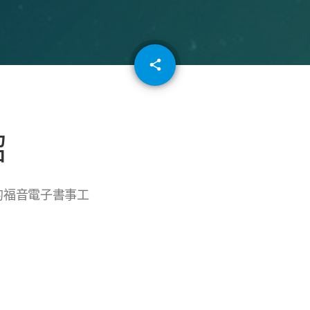
email
share
64
紹
的福音電子書事工