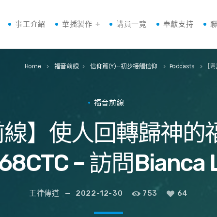
事工介紹
華播製作
講員一覽
奉獻支持
Home
福音前線
信仰篇(Y)--初步接觸信仰
Podcasts
[粵
keyboard_arrow_right
keyboard_arrow_right
keyboard_arrow_right
keyboard_arrow_right
福音前線
音前線】使人回轉歸神的
68CTC – 訪問Bianca 
王律傳道
2022-12-30
753
64