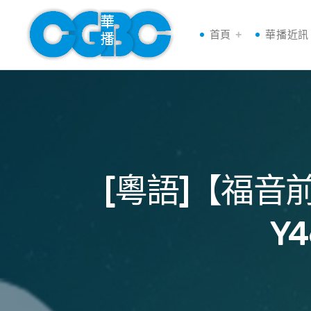
首頁
華播近訊
[粵語]【福
Y4