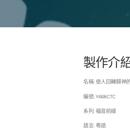
製作介
名稱: 使人回轉歸神
編號: Y468CTC
系列: 福音前線
語言: 粵語