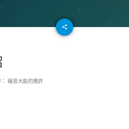
email
share
64
紹
許： 福音大能的應許