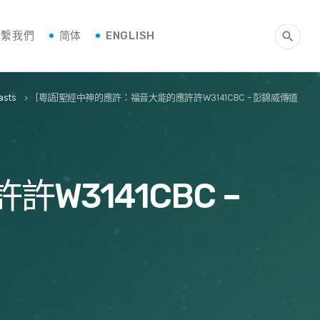
聯繫我們
简体
ENGLISH
search
asts
[粵語]聖經中神的應許：福音大能的應許許W3141CBC – 彭錦威傳道
keyboard_arrow_right
3141CBC –