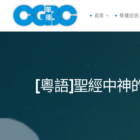
首頁
華播近訊
[粵語]聖經中神