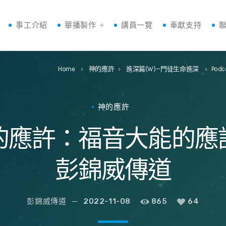
事工介紹
華播製作
講員一覽
奉獻支持
Home
神的應許
進深篇(W)--門徒生命進深
Podc
keyboard_arrow_right
keyboard_arrow_right
keyboard_arrow_right
神的應許
的應許：福音大能的應許許W
彭錦威傳道
彭錦威傳道
2022-11-08
865
64