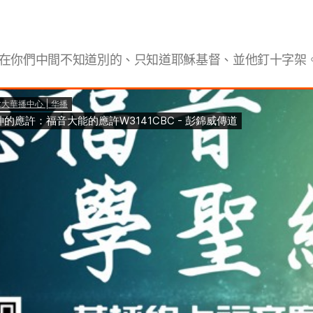
在你們中間不知道別的、只知道耶穌基督、並他釘十字架。 【