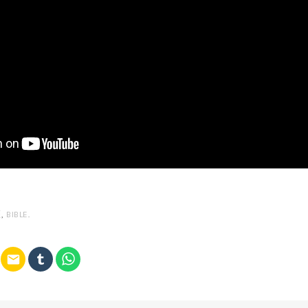
經
,
BIBLE
.
email