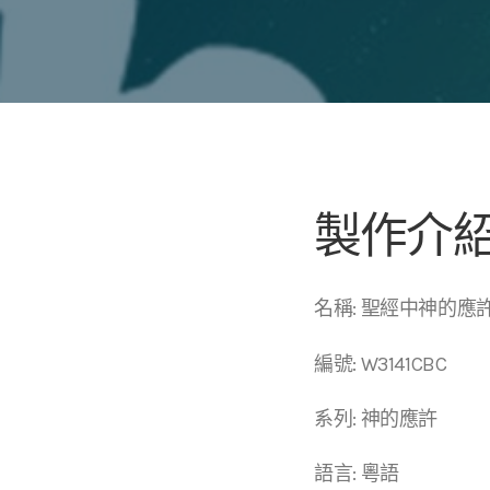
製作介
名稱: 聖經中神的應
編號: W3141CBC
系列: 神的應許
語言: 粵語