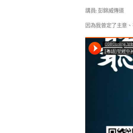
講員: 彭錦威傳道
因為我曾定了主意、