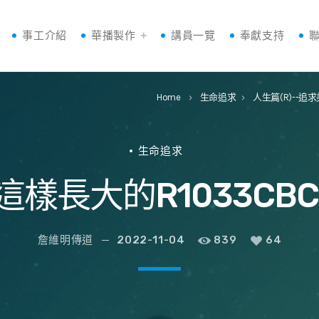
事工介紹
華播製作
講員一覽
奉獻支持
Home
生命追求
人生篇(R)--追
keyboard_arrow_right
keyboard_arrow_right
生命追求
這樣長大的R1033CBC
詹維明傳道
2022-11-04
839
64