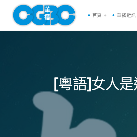
首頁
華播近訊
[粵語]女人是