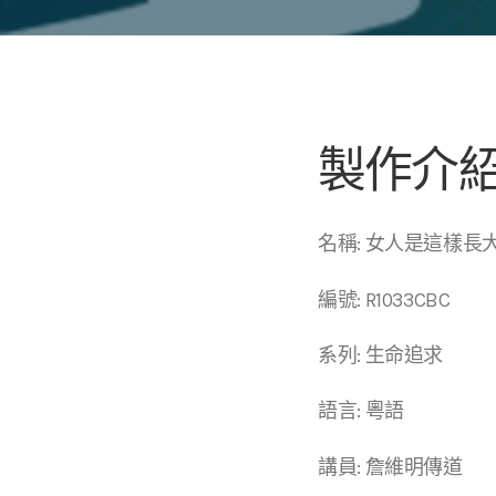
製作介
名稱: 女人是這樣長
編號: R1033CBC
系列: 生命追求
語言: 粵語
講員: 詹維明傳道