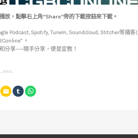
放，點擊右上角“Share”旁的下載按鈕來下載。
ogle Podcast, Spotify, TuneIn, Soundcloud, Stitche
online” 。
和分享——隨手分享，便是宣教！
經
,
BIBLE
.
email