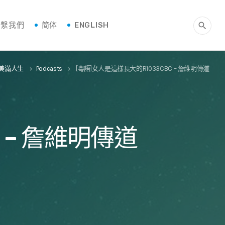
聯繫我們
简体
ENGLISH
search
求美滿人生
Podcasts
[粵語]女人是這樣長大的R1033CBC – 詹維明傳道
keyboard_arrow_right
keyboard_arrow_right
 – 詹維明傳道