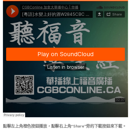
點擊左上角橙色按鈕播放，點擊右上角“Share”旁的下載按鈕來下載。