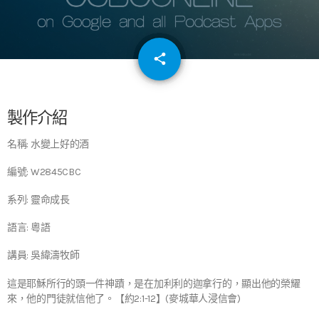
email
share
64
製作介紹
名稱: 水變上好的酒
編號: W2845CBC
系列: 靈命成長
語言: 粵語
講員: 吳緯濤牧師
這是耶穌所行的頭一件神蹟，是在加利利的迦拿行的，顯出他的榮耀
來，他的門徒就信他了。【約2:1-12】(麥城華人浸信會)