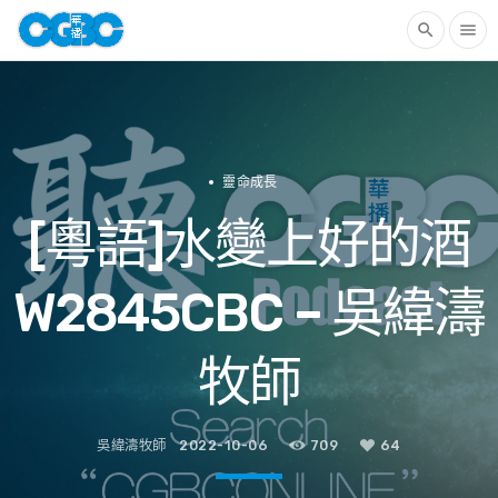
search
menu
靈命成長
[粵語]水變上好的酒
W2845CBC – 吳緯濤
牧師
吳緯濤牧師
2022-10-06
709
64