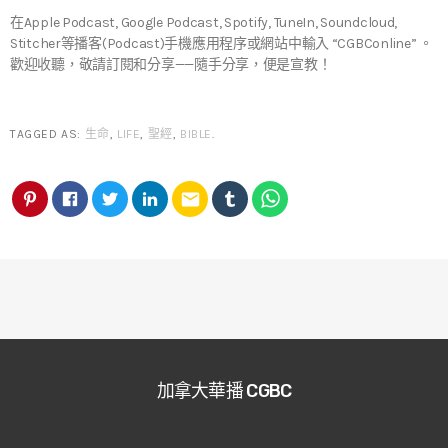
在Apple Podcast, Google Podcast, Spotify, TuneIn, Soundcloud,
Stitcher等播客(Podcast)手機應用程序或網站中輸入 “CGBConline” 。
歡迎收聽，敬請訂閱和分享——隨手分享，便是宣教！
TAGGED AS:
生命
,
LIFE
,
聖經
,
BIBLE
.
email
加拿大華播 CGBC