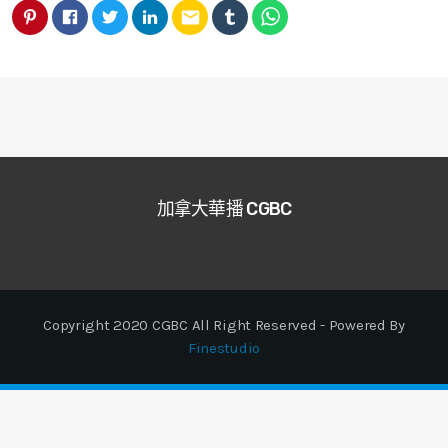
email
加拿大華播 CGBC
Copyright 2020 CGBC All Right Reserved - Powered By
Finestudio