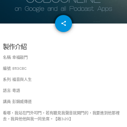
email
share
64
製作介紹
名稱: 幸福敲門
編號: B113CBC
系列: 福音與人生
語言: 粵語
講員: 彭錦威傳道
看哪，我站在門外叩門，若有聽見我聲音就開門的，我要進到他那裡
去，我與他他與我一同坐席。【啟3:20】