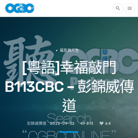
search
menu
福音與人生
[粵語]幸福敲門
B113CBC – 彭錦威傳
道
彭錦威傳道
2022-09-02
813
64