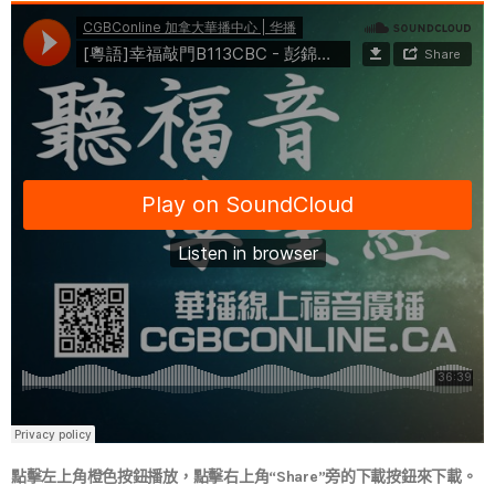
點擊左上角橙色按鈕播放，點擊右上角“Share”旁的下載按鈕來下載。