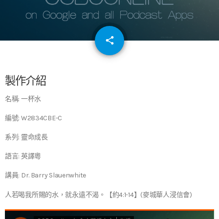
email
share
64
製作介紹
名稱: 一杯水
編號: W2834CBE-C
系列: 靈命成長
語言: 英譯粵
講員: Dr. Barry Slauenwhite
人若喝我所賜的水，就永遠不渴。【約4:1-14】(麥城華人浸信會)