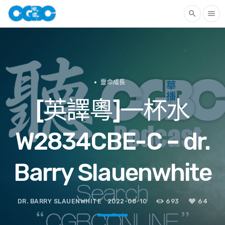
search
menu
靈命成長
[英譯粵]一杯水
W2834CBE-C – dr.
Barry Slauenwhite
DR. BARRY SLAUENWHITE
2022-08-10
693
64