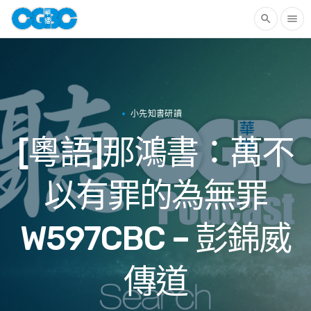
search
menu
小先知書研讀
[粵語]那鴻書：萬不
以有罪的為無罪
W597CBC – 彭錦威
傳道