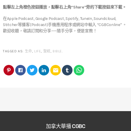
點擊左上角橙色按鈕播放，點擊右上角“Share”旁的下載按鈕來下載。
在Apple Podcast, Google Podcast, Spotify, TuneIn, Soundcloud,
Stitcher等播客(Podcast)手機應用程序或網站中輸入 “CGBConline” 。
歡迎收聽，敬請訂閱和分享——隨手分享，便是宣教！
TAGGED AS:
生命
,
LIFE
,
聖經
,
BIBLE
.
email
加拿大華播 CGBC