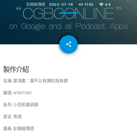
彭錦威傳道
2022-07-18
1145
64
email
share
64
製作介紹
名稱: 那鴻書：萬不以有罪的為無罪
編號: W597CBC
系列: 小先知書研讀
語言: 粵語
講員: 彭錦威傳道