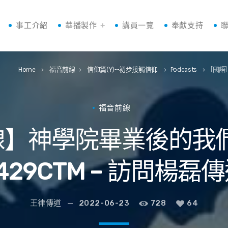
事工介紹
華播製作
講員一覽
奉獻支持
Home
福音前線
信仰篇(Y)--初步接觸信仰
Podcasts
[國語
keyboard_arrow_right
keyboard_arrow_right
keyboard_arrow_right
keyboard_arrow_right
福音前線
前線】神學院畢業後的我
429CTM – 訪問楊磊
王律傳道
2022-06-23
728
64