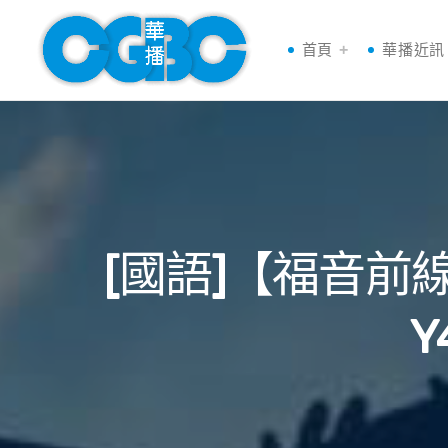
首頁
華播近訊
[國語]【福音
Y