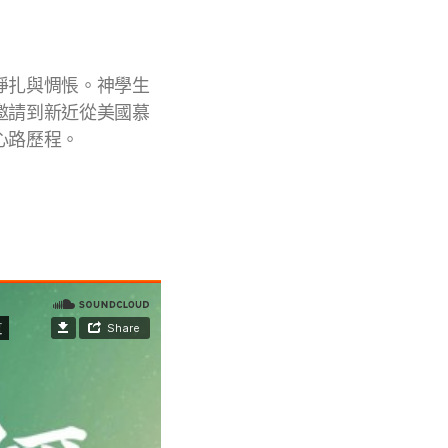
掙扎與惆悵。神學生
邀請到新近從美國慕
心路歷程。