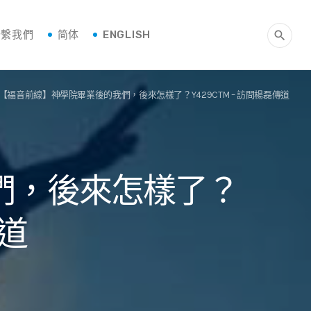
聯繫我們
简体
ENGLISH
search
]【福音前線】神學院畢業後的我們，後來怎樣了？Y429CTM – 訪問楊磊傳道
們，後來怎樣了？
傳道