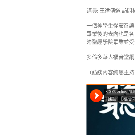
講員: 王律傳道 訪
一個神學生從蒙召讀
畢業後的去向也是各
迪聖經學院畢業並受
多倫多華人福音堂網
（訪談內容純屬主持