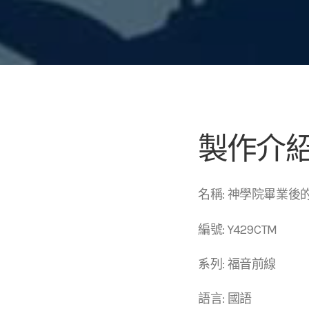
製作介
名稱: 神學院畢業
編號: Y429CTM
系列: 福音前線
語言: 國語