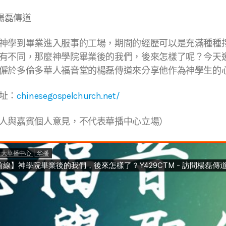
問楊磊傳道
神學到畢業進入服事的工場，期間的經歷可以是充滿種種
有不同，那麼神學院畢業後的我們，後來怎樣了呢？今天
僱於多倫多華人福音堂的楊磊傳道來分享他作為神學生的
址：
chinesegospelchurch.net/
人與嘉賓個人意見，不代表華播中心立場）