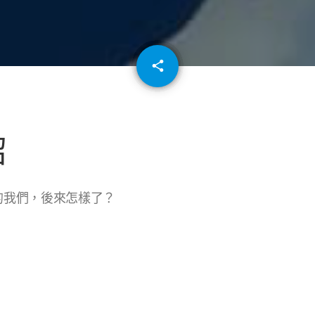
email
share
64
紹
後的我們，後來怎樣了？