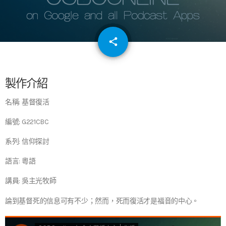
email
share
64
製作介紹
名稱: 基督復活
編號: G221CBC
系列: 信仰探討
語言: 粵語
講員: 吳主光牧師
論到基督死的信息可有不少；然而，死而復活才是福音的中心。