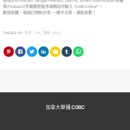
在Apple Podcast, Google Podcast, Spotify, TuneIn, Soundcloud 等播
客(Podcast)手機應用程序或網站中輸入 “CGBConline” 。
歡迎收聽，敬請訂閱和分享——隨手分享，便是宣教！
TAGGED AS:
生命
,
LIFE
,
聖經
,
BIBLE
.
email
加拿大華播 CGBC