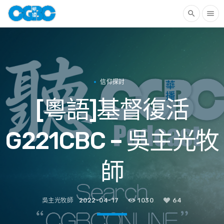
search
menu
信仰探討
[粵語]基督復活
G221CBC – 吳主光牧
師
吳主光牧師
2022-04-17
1030
64