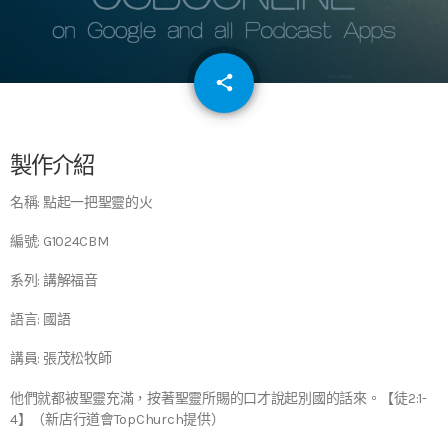
email
share
64
製作介紹
名稱: 點起一把聖靈的火
編號: G1024CBM
系列: 講解福音
語言: 國語
講員: 張茂松牧師
他們就都被聖靈充滿，按著聖靈所賜的口才說起別國的話來。【徒2:1-
4】（新店行道會TopChurch提供）