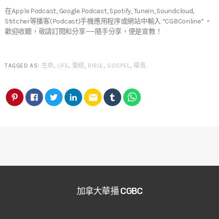
在Apple Podcast, Google Podcast, Spotify, TuneIn, Soundcloud,
Stitcher等播客(Podcast)手機應用程序或網站中輸入 “CGBConline” 。
歡迎收聽，敬請訂閱和分享——隨手分享，便是宣教！
TAGGED AS:
生命
,
LIFE
,
聖經
,
BIBLE
,
GOSPEL
,
福音
.
email
加拿大華播 CGBC