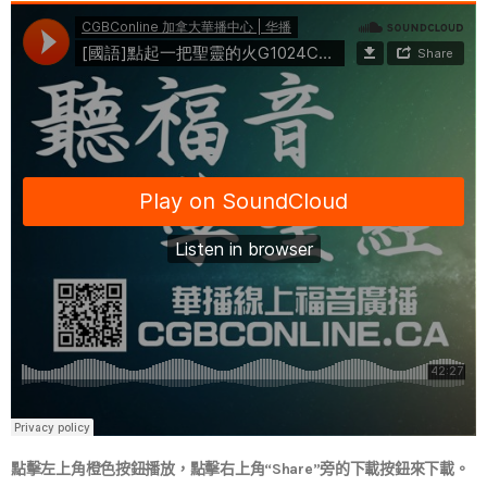
點擊左上角橙色按鈕播放，點擊右上角“Share”旁的下載按鈕來下載。