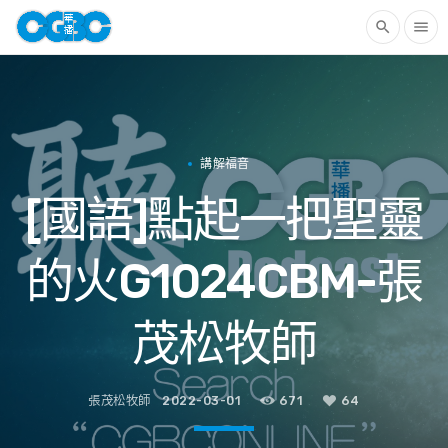
search
menu
講解福音
[國語]點起一把聖靈
的火G1024CBM-張
茂松牧師
張茂松牧師
2022-03-01
671
64