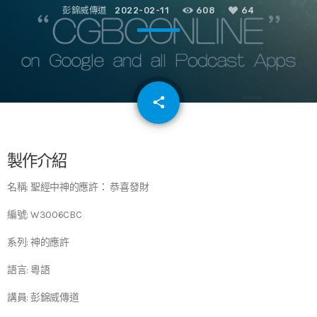
彭錦威傳道
2022-02-11
608
64
email
share
64
製作介紹
名稱: 聖經中神的應許： 恭喜發財
編號: W3006CBC
系列: 神的應許
語言: 粵語
講員: 彭錦威傳道