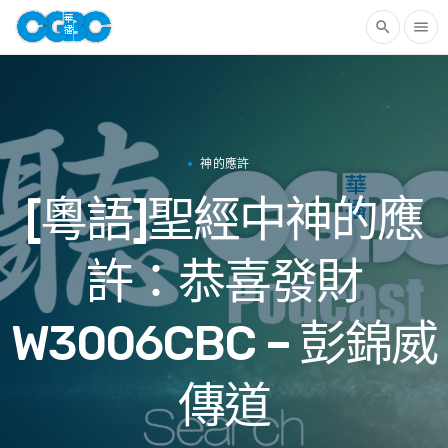
search
menu
神的應許
[粵語]聖經中神的應
許：恭喜發財
W3006CBC – 彭錦威
傳道