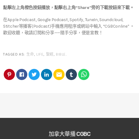
點擊左上角橙色按鈕播放，點擊右上角“Share”旁的下載按鈕來下載。
在Apple Podcast, Google Podcast, Spotify, TuneIn, Soundcloud,
Stitcher等播客(Podcast)手機應用程序或網站中輸入 “CGBConline” 。
歡迎收聽，敬請訂閱和分享——隨手分享，便是宣教！
TAGGED AS:
生命
,
LIFE
,
聖經
,
BIBLE
.
email
加拿大華播 CGBC