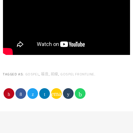
TAGGED AS:
GOSPEL
,
福音
,
前線
,
GOSPEL FRONTLINE
.
email