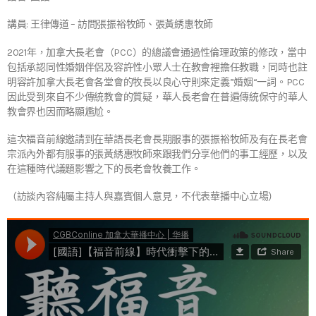
講員: 王律傳道 – 訪問張振裕牧師、張黃綉惠牧師
2021年，加拿大長老會（PCC）的總議會通過性倫理政策的修改，當中
包括承認同性婚姻伴侶及容許性小眾人士在教會裡擔任教職，同時也註
明容許加拿大長老會各堂會的牧長以良心守則來定義”婚姻“一詞。PCC
因此受到來自不少傳統教會的質疑，華人長老會在普遍傳統保守的華人
教會界也因而略顯尷尬。
這次福音前線邀請到在華語長老會長期服事的張振裕牧師及有在長老會
宗派內外都有服事的張黃綉惠牧師來跟我們分享他們的事工經歷，以及
在這種時代議題影響之下的長老會牧養工作。
（訪談內容純屬主持人與嘉賓個人意見，不代表華播中心立場）