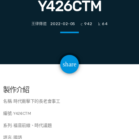
Y426CTM
王律傳道
2022-02-05
942
64
email
share
64
製作介紹
名稱: 時代衝擊下的長老會事工
編號: Y426CTM
系列: 福音前線、時代議題
語言: 國語