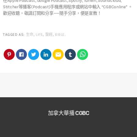
在Apple Podcast, Google Podcast, Spotify, TuneIn, Soundcloud,
Stitcher等播客(Podcast)手機應用程序或網站中輸入 “CGBConline” 。
歡迎收聽，敬請訂閱和分享——隨手分享，便是宣教！
TAGGED AS:
生命
,
LIFE
,
聖經
,
BIBLE
.
email
加拿大華播 CGBC