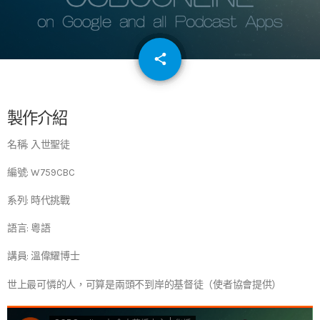
email
share
64
製作介紹
名稱: 入世聖徒
編號: W759CBC
系列: 時代挑戰
語言: 粵語
講員: 溫偉耀博士
世上最可憐的人，可算是兩頭不到岸的基督徒（使者協會提供）