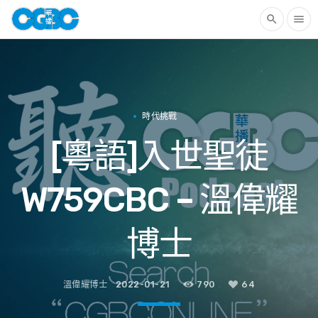
search
menu
時代挑戰
[粵語]入世聖徒
W759CBC – 溫偉耀
博士
溫偉耀博士
2022-01-21
790
64