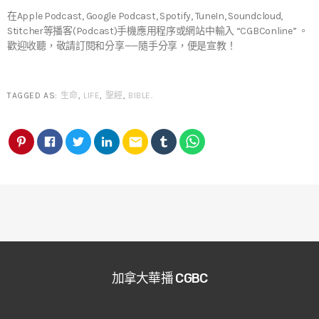
在Apple Podcast, Google Podcast, Spotify, TuneIn, Soundcloud,
Stitcher等播客(Podcast)手機應用程序或網站中輸入 “CGBConline” 。
歡迎收聽，敬請訂閱和分享——隨手分享，便是宣教！
TAGGED AS:
生命
,
LIFE
,
聖經
,
BIBLE
.
email
加拿大華播 CGBC