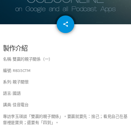
email
share
64
製作介紹
名稱: 雙贏的親子關係（一）
編號: R835CTM
系列: 親子關懷
語言: 國語
講員: 佳音電台
專訪李玉瑛談「雙贏的親子關係」。要贏就要先：捨己；看見自己在基
督裡是寶貝；還要有「四到」。