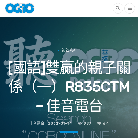
search
menu
訪談系列
[國語]雙贏的親子關
係（一）R835CTM
– 佳音電台
佳音電台
2022-01-14
987
64