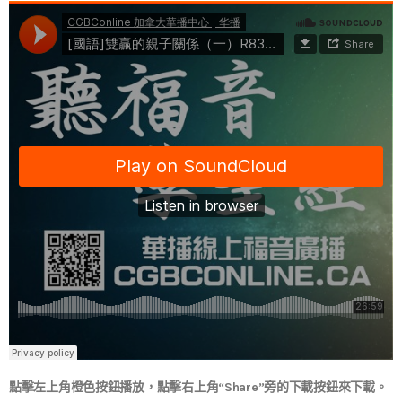
點擊左上角橙色按鈕播放，點擊右上角“Share”旁的下載按鈕來下載。