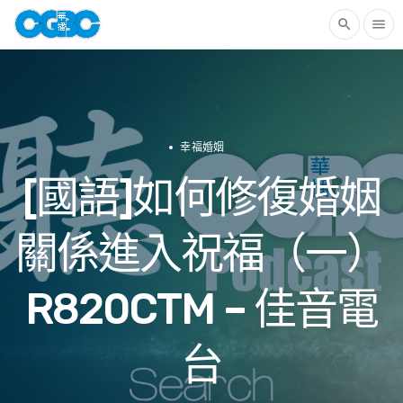
search
menu
幸福婚姻
[國語]如何修復婚姻
關係進入祝福（一）
R820CTM – 佳音電
台