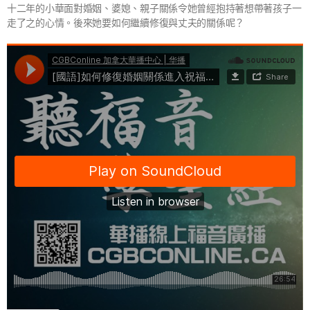
十二年的小華面對婚姻、婆媳、親子關係令她曾經抱持著想帶著孩子一
走了之的心情。後來她要如何繼續修復與丈夫的關係呢？