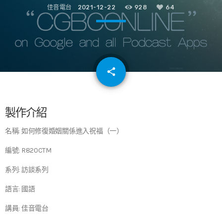
佳音電台
2021-12-22
928
64
email
share
64
製作介紹
名稱: 如何修復婚姻關係進入祝福（一）
編號: R820CTM
系列: 訪談系列
語言: 國語
講員: 佳音電台