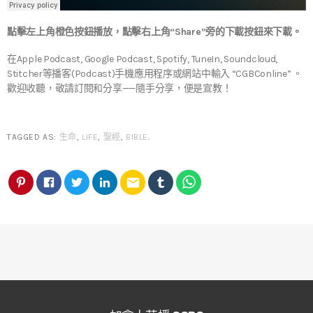
點擊左上角橙色按鈕播放，點擊右上角“Share”旁的下載按鈕來下載。
在Apple Podcast, Google Podcast, Spotify, TuneIn, Soundcloud,
Stitcher等播客(Podcast)手機應用程序或網站中輸入 “CGBConline” 。
歡迎收聽，敬請訂閱和分享——隨手分享，便是宣教！
TAGGED AS:
生命
,
LIFE
,
聖經
,
BIBLE
.
email