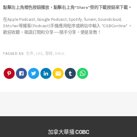
點擊左上角橙色按鈕播放，點擊右上角“Share”旁的下載按鈕來下載。
在Apple Podcast, Google Podcast, Spotify, TuneIn, Soundcloud,
Stitcher等播客(Podcast)手機應用程序或網站中輸入 “CGBConline” 。
歡迎收聽，敬請訂閱和分享——隨手分享，便是宣教！
TAGGED AS:
生命
,
LIFE
,
聖經
,
BIBLE
.
email
加拿大華播 CGBC