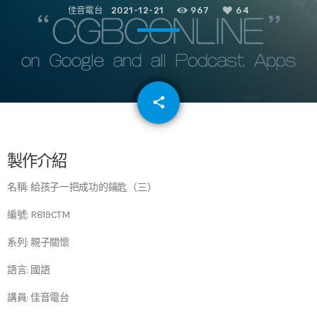
佳音電台
2021-12-21
967
64
email
share
64
製作介紹
名稱: 給孩子一把成功的鑰匙（三）
編號: R819CTM
系列: 親子關懷
語言: 國語
講員: 佳音電台