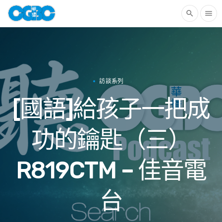
search
menu
訪談系列
[國語]給孩子一把成
功的鑰匙（三）
R819CTM – 佳音電
台