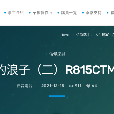
事工介紹
華播製作
講員一覽
奉獻支持
Home
信仰探討
人生篇(R)-
keyboard_arrow_right
keyboard_arrow_right
信仰探討
的浪子（二）R815CTM
佳音電台
2021-12-15
911
64