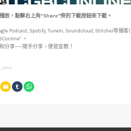
放，點擊右上角“Share”旁的下載按鈕來下載。
ogle Podcast, Spotify, TuneIn, Soundcloud, Stitche
online” 。
和分享——隨手分享，便是宣教！
經
,
BIBLE
.
email