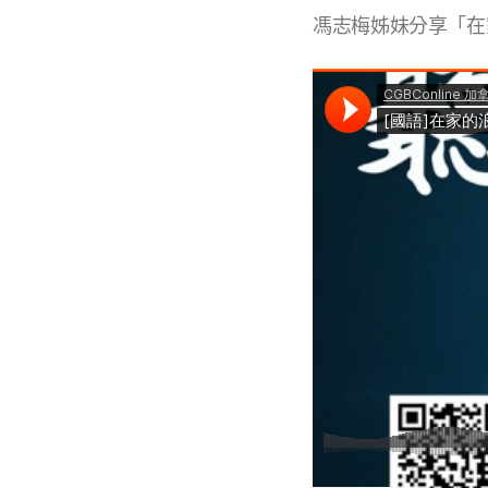
馮志梅姊妹分享「在家的