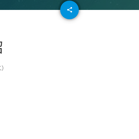
email
share
64
紹
二）