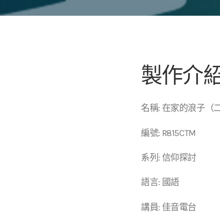
製作介
名稱: 在家的浪子（
編號: R815CTM
系列: 信仰探討
語言: 國語
講員: 佳音電台