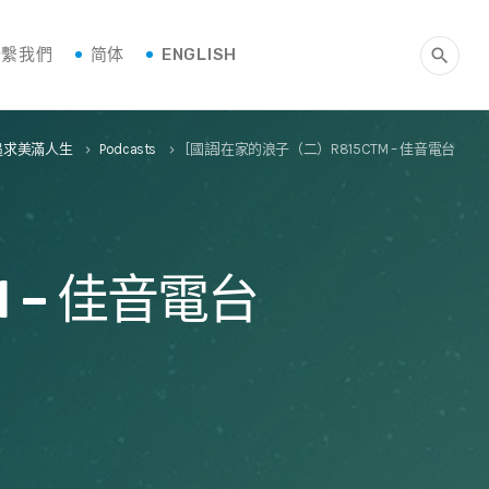
聯繫我們
简体
ENGLISH
search
-追求美滿人生
Podcasts
[國語]在家的浪子（二）R815CTM – 佳音電台
keyboard_arrow_right
keyboard_arrow_right
 – 佳音電台