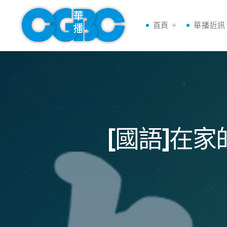
首頁
華播近訊
[國語]在家