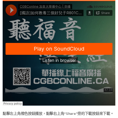
點擊左上角橙色按鈕播放，點擊右上角“Share”旁的下載按鈕來下載。