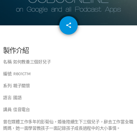
email
share
64
製作介紹
名稱: 如何教養三個好兒子
編號: R801CTM
系列: 親子關懷
語言: 國語
講員: 佳音電台
曾在媒體工作多年的彭菊仙，婚後陸續生下三個兒子，辭去工作當全職
媽媽，她一面學習教孩子一面記錄孩子成長過程中的大小事情。