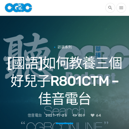
search
menu
訪談系列
[國語]如何教養三個
好兒子R801CTM –
佳音電台
佳音電台
2021-11-26
859
64