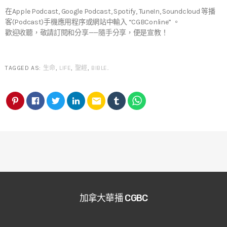
在Apple Podcast, Google Podcast, Spotify, TuneIn, Soundcloud 等播
客(Podcast)手機應用程序或網站中輸入 “CGBConline” 。
歡迎收聽，敬請訂閱和分享——隨手分享，便是宣教！
TAGGED AS:
生命
,
LIFE
,
聖經
,
BIBLE
.
email
加拿大華播 CGBC