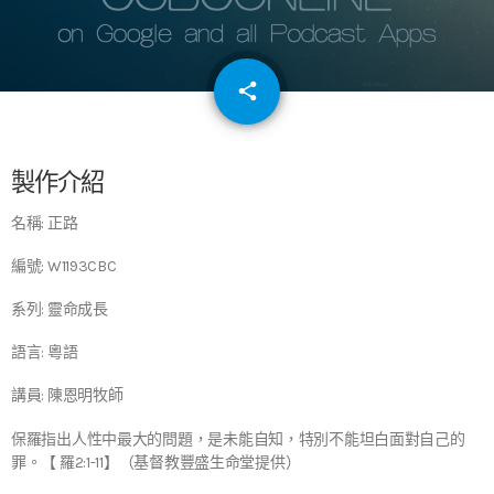
email
share
64
製作介紹
名稱: 正路
編號: W1193CBC
系列: 靈命成長
語言: 粵語
講員: 陳恩明牧師
保羅指出人性中最大的問題，是未能自知，特別不能坦白面對自己的
罪。【 羅2:1-11】（基督教豐盛生命堂提供）