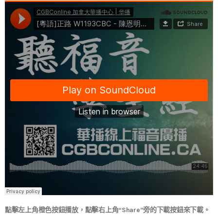
點擊左上角橙色按鈕播放，點擊右上角“Share”旁的下載按鈕來下載。