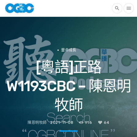
search
menu
靈命成長
[粵語]正路
W1193CBC – 陳恩明
牧師
陳恩明牧師
2021-11-08
916
64