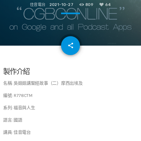
佳音電台
2021-10-27
809
64
email
share
64
製作介紹
名稱: 吳姐姐講聖經故事（二）摩西出埃及
編號: R778CTM
系列: 福音與人生
語言: 國語
講員: 佳音電台