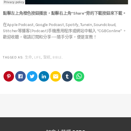
點擊左上角橙色按鈕播放，點擊右上角“Share”旁的下載按鈕來下載。
在Apple Podcast, Google Podcast, Spotify, TuneIn, Soundcloud,
Stitcher等播客(Podcast)手機應用程序或網站中輸入 “CGBConline” 。
歡迎收聽，敬請訂閱和分享——隨手分享，便是宣教！
TAGGED AS:
生命
,
LIFE
,
聖經
,
BIBLE
.
email