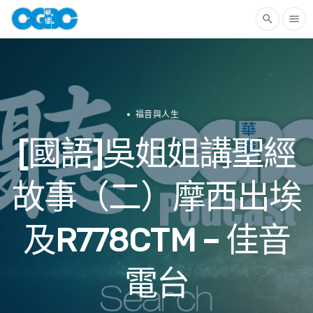
search
menu
福音與人生
[國語]吳姐姐講聖經
故事（二）摩西出埃
及R778CTM – 佳音
電台