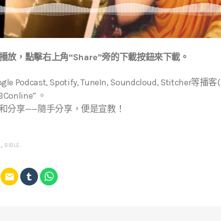
放，點擊右上角“Share”旁的下載按鈕來下載。
ogle Podcast, Spotify, TuneIn, Soundcloud, Stitche
online” 。
和分享——隨手分享，便是宣教！
經
,
BIBLE
.
email