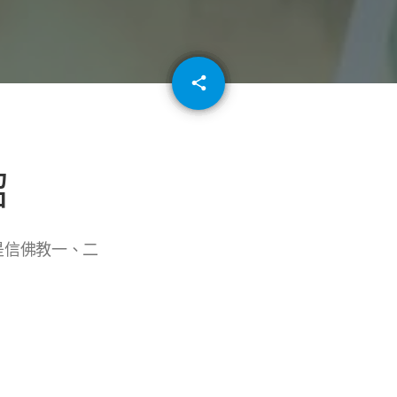
email
share
64
紹
是信佛教一、二