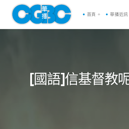
首頁
華播近訊
[國語]信基督教呢