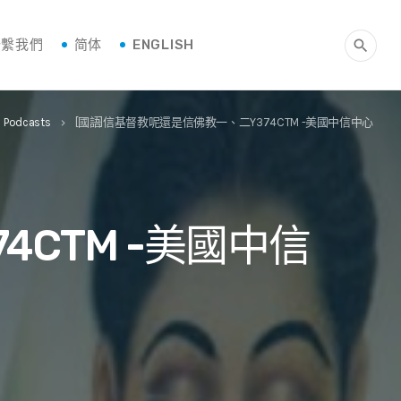
聯繫我們
简体
ENGLISH
search
Podcasts
[國語]信基督教呢還是信佛教一、二Y374CTM -美國中信中心
t
keyboard_arrow_right
4CTM -美國中信