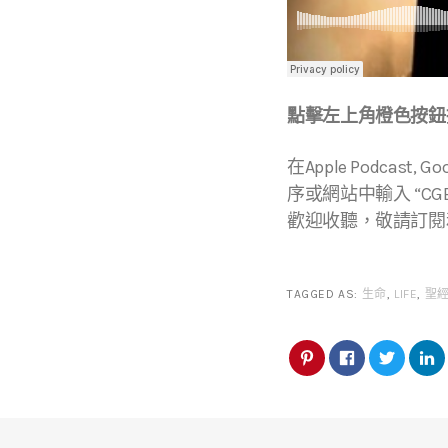
點擊左上角橙色按鈕播
在Apple Podcast, Go
序或網站中輸入 “CGBC
歡迎收聽，敬請訂閱
TAGGED AS:
生命
,
LIFE
,
聖