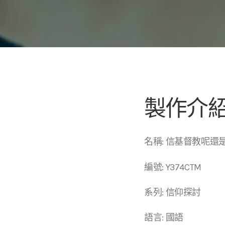
製作介
名稱: 信基督教呢還
編號: Y374CTM
系列: 信仰探討
語言: 國語