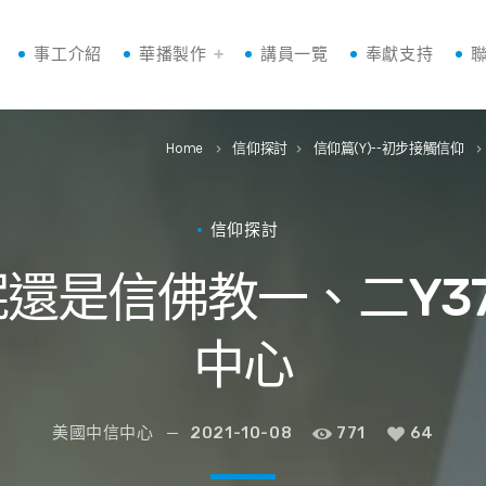
事工介紹
華播製作
講員一覽
奉獻支持
Home
信仰探討
信仰篇(Y)--初步接觸信仰
keyboard_arrow_right
keyboard_arrow_right
keyboard_arrow_righ
信仰探討
還是信佛教一、二Y37
中心
美國中信中心
2021-10-08
771
64