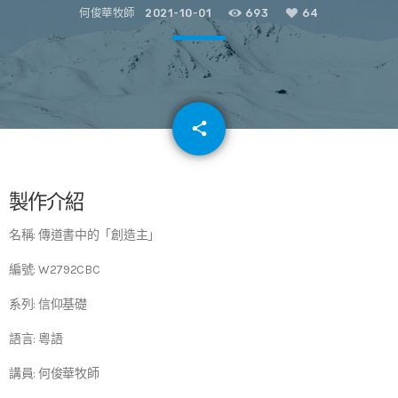
何俊華牧師
2021-10-01
693
64
email
share
64
製作介紹
名稱: 傳道書中的「創造主」
編號: W2792CBC
系列: 信仰基礎
語言: 粵語
講員: 何俊華牧師