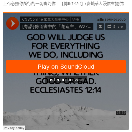
上帝必照你所行的一切審判你。【傳11: 7-12: 1】(麥城華人浸信會提供)