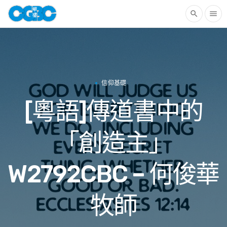
search
menu
信仰基礎
[粵語]傳道書中的
「創造主」
W2792CBC – 何俊華
牧師