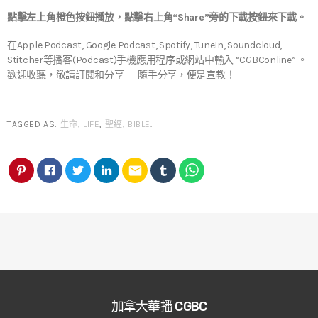
點擊左上角橙色按鈕播放，點擊右上角“Share”旁的下載按鈕來下載。
在Apple Podcast, Google Podcast, Spotify, TuneIn, Soundcloud,
Stitcher等播客(Podcast)手機應用程序或網站中輸入 “CGBConline” 。
歡迎收聽，敬請訂閱和分享——隨手分享，便是宣教！
TAGGED AS:
生命
,
LIFE
,
聖經
,
BIBLE
.
email
加拿大華播 CGBC