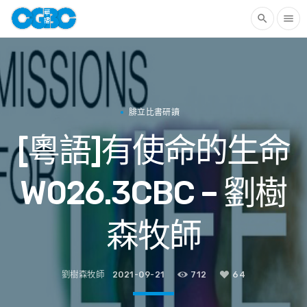
search
menu
腓立比書研讀
[粵語]有使命的生命
W026.3CBC – 劉樹
森牧師
劉樹森牧師
2021-09-21
712
64