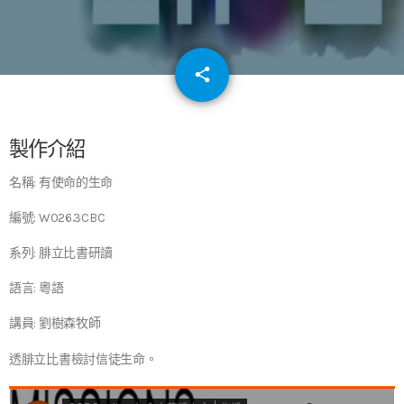
email
share
64
製作介紹
名稱: 有使命的生命
編號: W026.3CBC
系列: 腓立比書研讀
語言: 粵語
講員: 劉樹森牧師
透腓立比書檢討信徒生命。