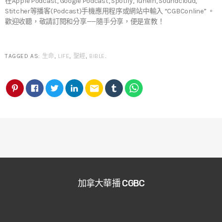
在Apple Podcast, Google Podcast, Spotify, TuneIn, Soundcloud,
Stitcher等播客(Podcast)手機應用程序或網站中輸入 “CGBConline” 。
歡迎收聽，敬請訂閱和分享——隨手分享，便是宣教！
TAGGED AS:
生命
,
LIFE
,
聖經
,
BIBLE
.
email
加拿大華播 CGBC