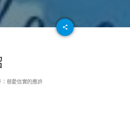
email
share
64
紹
應許：慈愛信實的應許