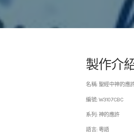
製作介
名稱: 聖經中神的
編號: W3107CBC
系列: 神的應許
語言: 粵語