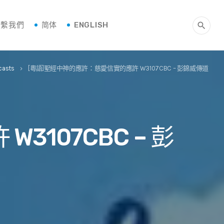
聯繫我們
简体
ENGLISH
search
casts
[粵語]聖經中神的應許：慈愛信實的應許 W3107CBC – 彭錦威傳道
keyboard_arrow_right
107CBC – 彭