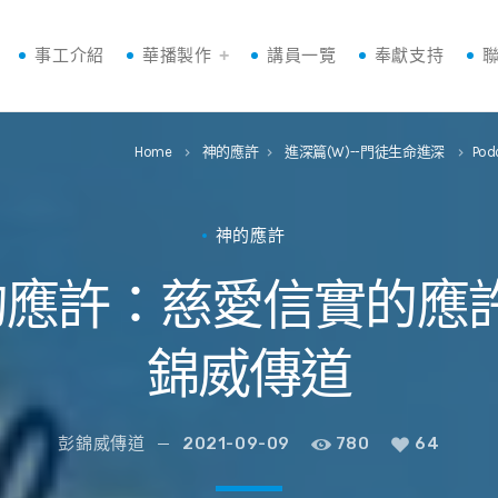
事工介紹
華播製作
講員一覽
奉獻支持
Home
神的應許
進深篇(W)--門徒生命進深
Pod
keyboard_arrow_right
keyboard_arrow_right
keyboard_arrow_right
神的應許
應許：慈愛信實的應許 W3
錦威傳道
彭錦威傳道
2021-09-09
780
64