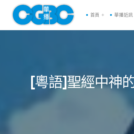
首頁
華播近訊
[粵語]聖經中神的