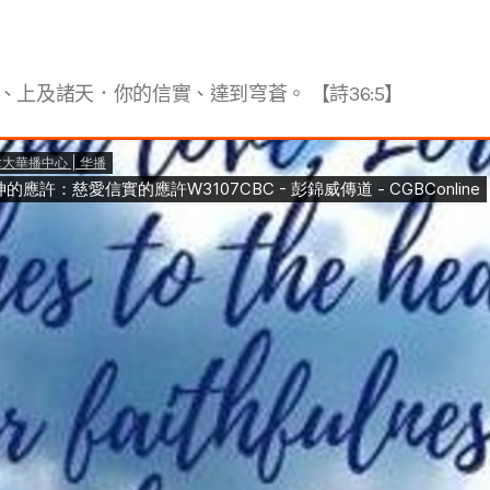
上及諸天．你的信實、達到穹蒼。 【詩36:5】