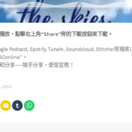
放，點擊右上角“Share”旁的下載按鈕來下載。
ogle Podcast, Spotify, TuneIn, Soundcloud, Stitche
online” 。
和分享——隨手分享，便是宣教！
經
,
BIBLE
.
email