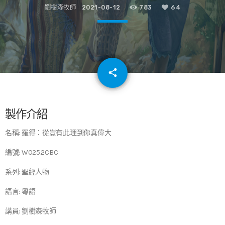
劉樹森牧師
2021-08-12
783
64
email
share
64
製作介紹
名稱: 羅得：從豈有此理到你真偉大
編號: W025.2CBC
系列: 聖經人物
語言: 粵語
講員: 劉樹森牧師