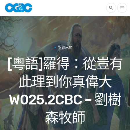
search
menu
聖經人物
[粵語]羅得：從豈有
此理到你真偉大
W025.2CBC – 劉樹
森牧師