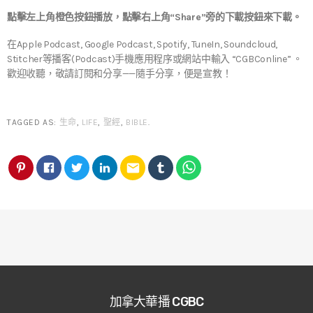
點擊左上角橙色按鈕播放，點擊右上角“Share”旁的下載按鈕來下載。
在Apple Podcast, Google Podcast, Spotify, TuneIn, Soundcloud,
Stitcher等播客(Podcast)手機應用程序或網站中輸入 “CGBConline” 。
歡迎收聽，敬請訂閱和分享——隨手分享，便是宣教！
TAGGED AS:
生命
,
LIFE
,
聖經
,
BIBLE
.
email
加拿大華播 CGBC