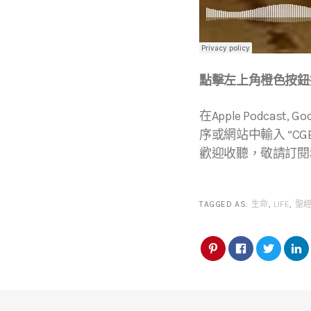
點擊左上角橙色按鈕播
在Apple Podcast, Go
序或網站中輸入 “CGBC
歡迎收聽，敬請訂閱
TAGGED AS:
生命
,
LIFE
,
聖