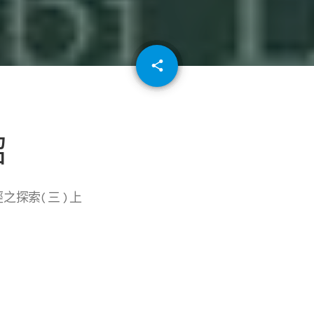
email
share
64
紹
探索( 三 ) 上