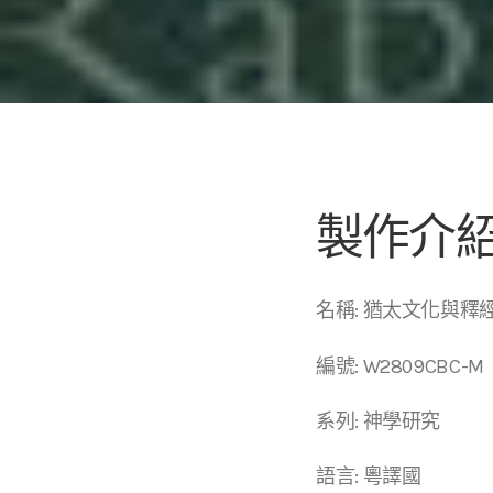
製作介
名稱: 猶太文化與釋經之
編號: W2809CBC-M
系列: 神學研究
語言: 粵譯國