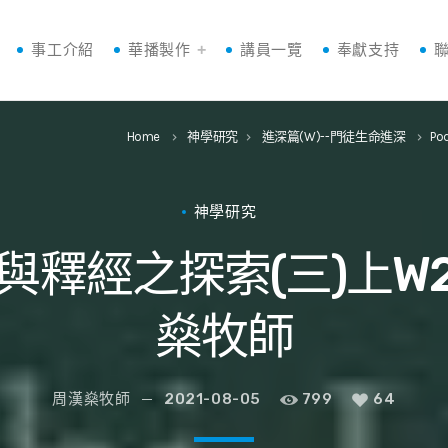
事工介紹
華播製作
講員一覽
奉獻支持
Home
神學研究
進深篇(W)--門徒生命進深
Po
keyboard_arrow_right
keyboard_arrow_right
keyboard_arrow_right
神學研究
與釋經之探索(三)上W28
燊牧師
周漢燊牧師
2021-08-05
799
64