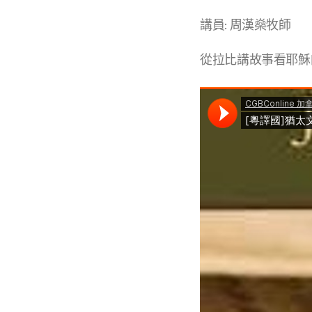
講員: 周漢燊牧師
從拉比講故事看耶穌的