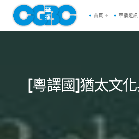
首頁
華播近訊
[粵譯國]猶太文化