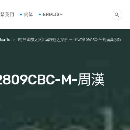
聯繫我們
简体
ENGLISH
search
dcasts
[粵譯國]猶太文化與釋經之探索(三)上W2809CBC-M-周漢燊牧師
keyboard_arrow_right
09CBC-M-周漢