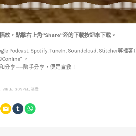
放，點擊右上角“Share”旁的下載按鈕來下載。
ogle Podcast, Spotify, TuneIn, Soundcloud, Stitche
online” 。
和分享——隨手分享，便是宣教！
經
,
BIBLE
,
GOSPEL
,
福音
.
email