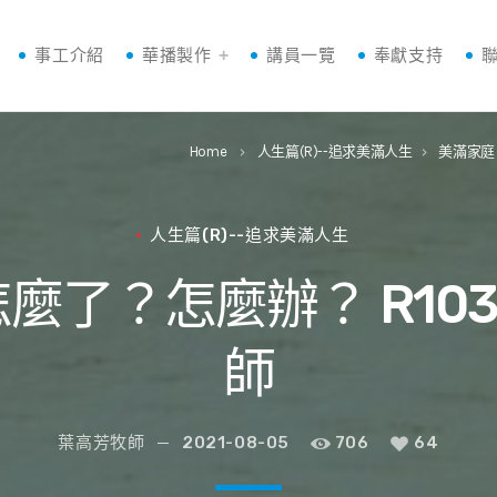
事工介紹
華播製作
講員一覽
奉獻支持
Home
人生篇(R)--追求美滿人生
美滿家庭
keyboard_arrow_right
keyboard_arrow_right
人生篇(R)--追求美滿人生
麼了？怎麼辦？ R1031
師
葉高芳牧師
2021-08-05
706
64