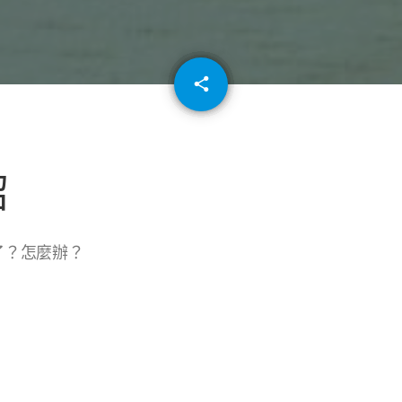
email
share
64
紹
了？怎麼辦？