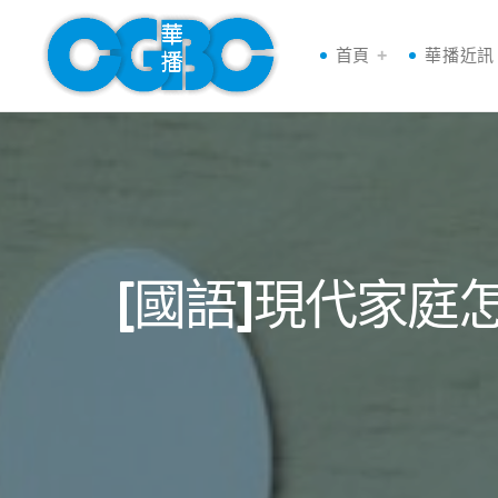
首頁
華播近訊
[國語]現代家庭怎