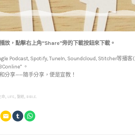
放，點擊右上角“Share”旁的下載按鈕來下載。
ogle Podcast, Spotify, TuneIn, Soundcloud, Stitche
online” 。
和分享——隨手分享，便是宣教！
生命
,
LIFE
,
聖經
,
BIBLE
.
email